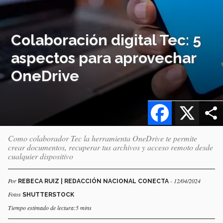
Colaboración digital Tec: 5
aspectos para aprovechar
OneDrive
Facebook
X
Como colaborador Tec la herramienta OneDrive te permite
crear documentos, recuperar tus archivos y acceso remoto desde
cualquier dispositivo
Por
- 12/04/2024
REBECA RUIZ | REDACCIÓN NACIONAL CONECTA
Fotos
SHUTTERSTOCK
Tiempo estimado de lectura:5 mins