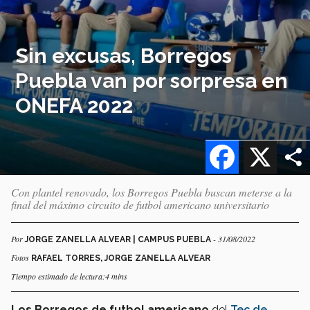
Sin excusas, Borregos
Puebla van por sorpresa en
ONEFA 2022
Facebook
X
Con plantel renovado, los Borregos Puebla buscan meterse a la
final del máximo circuito de futbol americano universitario
Por
- 31/08/2022
JORGE ZANELLA ALVEAR | CAMPUS PUEBLA
Fotos
RAFAEL TORRES, JORGE ZANELLA ALVEAR
Tiempo estimado de lectura:4 mins
Los Borregos de futbol americano
del
Tec de