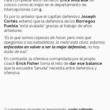
Para completar esos números,
Erick Andrade
se
colocó como el mejor en el departamento de
intercepciones con
5.
Es por lo anterior que el capitán defensivo
Joseph
Cortés
externó que la defensiva de los
Borregos
Puebla
“está avalada” gracias al trabajo de años
anteriores.
“Es lo que somos capaces de hacer, pero más que
apegarnos a las estadísticas, la meta está clara: estamos
enfocados en volver a ser la mejor defensiva,
no hay
duda de eso”.
En contraste, la ofensiva comandada por el propio
coach
Erick Fisher
toma el reto de
dar ese balance
que la escuadra “lanuda” necesita entre defensiva y
ofensiva.
“Lo haremos durante la temporada,
cada sábado