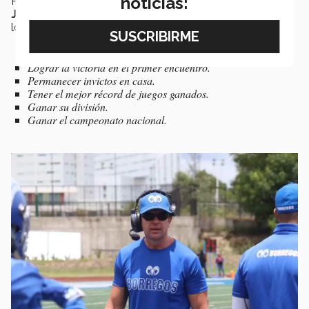
noticias:
Por otra parte, y de acuerdo con lo expresado por
Joseph Cortés,
las diferentes áreas que conforman a
los
Borregos Puebla
tienen
5 objetivos:
Lograr la victoria en el primer encuentro.
Permanecer invictos en casa.
Tener el mejor récord de juegos ganados.
Ganar su división.
Ganar el campeonato nacional.