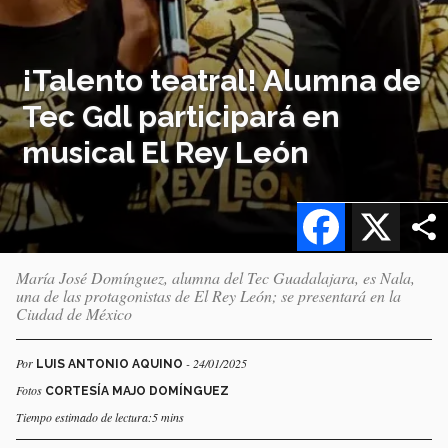
¡Talento teatral! Alumna de
Tec Gdl participará en
musical El Rey León
Facebook
X
María José Domínguez, alumna del Tec Guadalajara, es Nala,
una de las protagonistas de El Rey León; se presentará en la
Ciudad de México
Por
- 24/01/2025
LUIS ANTONIO AQUINO
Fotos
CORTESÍA MAJO DOMÍNGUEZ
Tiempo estimado de lectura:5 mins