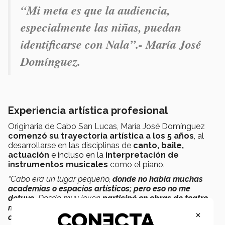
“Mi meta es que la audiencia,
especialmente las niñas, puedan
identificarse con Nala”.- María José
Domínguez.
Experiencia artística profesional
Originaria de Cabo San Lucas, María José Domínguez
comenzó su trayectoria artística a los 5 años
, al
desarrollarse en las disciplinas de
canto, baile,
actuación
e incluso en la
interpretación de
instrumentos musicales
como el piano.
“Cabo era un lugar pequeño,
donde no había muchas
academias o espacios artísticos; pero eso no me
detuvo.
Desde muy joven
participé en obras de teatro
musical y tomé clases de ballet y baile
×
contemporáneo
”,
comentó.