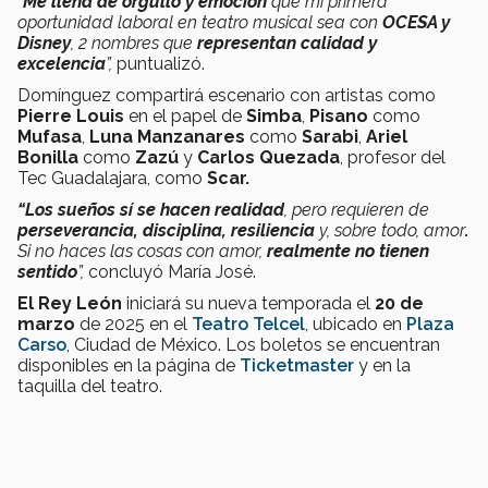
“
Me llena de orgullo y emoción
que mi primera
oportunidad laboral en teatro musical sea con
OCESA y
Disney
, 2 nombres que
representan calidad y
excelencia
”,
puntualizó.
Domínguez compartirá escenario con artistas como
Pierre Louis
en el papel de
Simba
,
Pisano
como
Mufasa
,
Luna Manzanares
como
Sarabi
,
Ariel
Bonilla
como
Zazú
y
Carlos Quezada
, profesor del
Tec Guadalajara, como
Scar.
“Los sueños sí se hacen realidad
, pero requieren de
perseverancia, disciplina, resiliencia
y, sobre todo, amor
.
Si no haces las cosas con amor,
realmente no tienen
sentido
”,
concluyó María José.
El Rey León
iniciará su nueva temporada
el
20 de
marzo
de 2025 en el
Teatro Telcel
, ubicado en
Plaza
Carso
, Ciudad de México. Los boletos se encuentran
disponibles en la página de
Ticketmaster
y en la
taquilla del teatro.