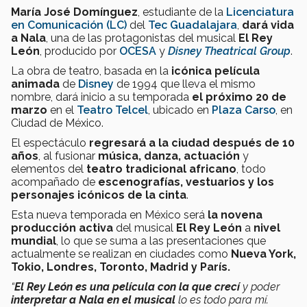
María José Domínguez
, estudiante de la
Licenciatura
en Comunicación (LC)
del
Tec Guadalajara
,
dará vida
a Nala
, una de las protagonistas del musical
El Rey
León
, producido por
OCESA
y
Disney Theatrical Group
.
La obra de teatro, basada en la
icónica película
animada
de
Disney
de 1994 que lleva el mismo
nombre, dará inicio a su temporada
el próximo 20 de
marzo
en el
Teatro Telcel
, ubicado en
Plaza Carso
, en
Ciudad de México.
El espectáculo
regresará a la ciudad después de 10
años
, al fusionar
música, danza, actuación
y
elementos del
teatro tradicional africano
, todo
acompañado de
escenografías, vestuarios y los
personajes icónicos de la cinta
.
Esta nueva temporada en México será
la novena
producción activa
del musical
El Rey León
a
nivel
mundial
, lo que se suma a las presentaciones que
actualmente se realizan en ciudades como
Nueva York,
Tokio, Londres, Toronto, Madrid y París.
“
El Rey León es una película con la que crecí
y poder
interpretar a Nala en el musical
lo es todo para mí.