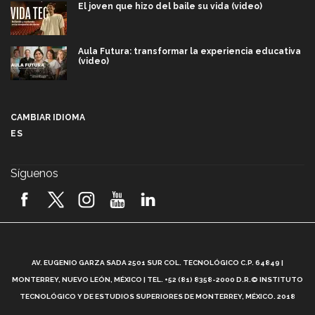
El joven que hizo del baile su vida (video)
Aula Futura: transformar la experiencia educativa
(video)
Más que un festival cultural: así es la magia de
VIBRART 2026 (video)
CAMBIAR IDIOMA
ES
Javier Guzmán: investigación con impacto social
(video)
Síguenos
¡México, en el top del mundial de robótica FIRST
2026! (video)
Vida Tec: Pasión, disciplina y básquetbol, con Gael
Adame (video)
A
AV. EUGENIO GARZA SADA 2501 SUR COL. TECNOLÓGICO C.P. 64849 |
L
¿Cómo es el Modelo Educativo Tec? (video)
MONTERREY, NUEVO LEÓN, MÉXICO | TEL. +52 (81) 8358-2000 D.R.© INSTITUTO
TECNOLÓGICO Y DE ESTUDIOS SUPERIORES DE MONTERREY, MÉXICO. 2018