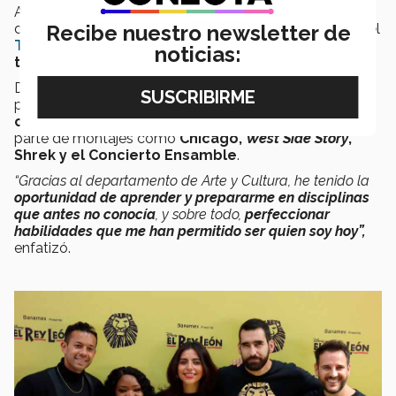
Años después, se mudó a Guadalajara con el objetivo
Recibe nuestro newsletter de
de estudiar la
Licenciatura en Comunicación (LC)
en el
Tec de Monterrey
y continuar con su crecimiento
noticias:
tanto a nivel personal como profesional
.
De esta forma, destacó que su participación en las
producciones de
Arte y Cultura del campus ha sido
clave en su desarrollo artístico
, al haber formado
parte de montajes como
Chicago,
West Side Story
,
Shrek y el Concierto Ensamble
.
“Gracias al departamento de Arte y Cultura, he tenido la
oportunidad de aprender y prepararme en disciplinas
que antes no conocía
, y sobre todo,
perfeccionar
habilidades que me han permitido ser quien soy hoy”,
enfatizó.