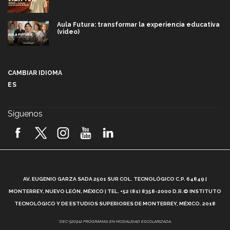
Aula Futura: transformar la experiencia educativa
(video)
Más que un festival cultural: así es la magia de
VIBRART 2026 (video)
CAMBIAR IDIOMA
ES
Javier Guzmán: investigación con impacto social
(video)
Síguenos
¡México, en el top del mundial de robótica FIRST
2026! (video)
Vida Tec: Pasión, disciplina y básquetbol, con Gael
Adame (video)
A
AV. EUGENIO GARZA SADA 2501 SUR COL. TECNOLÓGICO C.P. 64849 |
L
¿Cómo es el Modelo Educativo Tec? (video)
MONTERREY, NUEVO LEÓN, MÉXICO | TEL. +52 (81) 8358-2000 D.R.© INSTITUTO
TECNOLÓGICO Y DE ESTUDIOS SUPERIORES DE MONTERREY, MÉXICO. 2018
Vida Tec: Feminismo e Inteligencia Artificial, Paola
*DEC-520912 PROGRAMAS EN MODALIDAD ESCOLARIZADA.
Ricaurte (video)