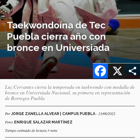
Taekwondoína de Tec
Puebla cierra año con
bronce en Universiada
Facebook
X
Luz Cervantes cierra la temporada en taekwondo con medalla de
bronce en Universiada Nacional, su primera en representación
de Borregos Puebla
Por
- 23/06/2022
JORGE ZANELLA ALVEAR | CAMPUS PUEBLA
Fotos
ENRIQUE SALAZAR MARTÍNEZ
Tiempo estimado de lectura:3 mins