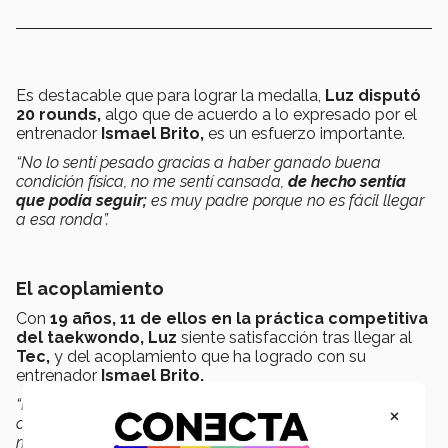
Es destacable que para lograr la medalla,
Luz disputó
20 rounds,
algo que de acuerdo a lo expresado por el
entrenador
Ismael Brito,
es un esfuerzo importante.
“No lo sentí pesado gracias a haber ganado buena
condición física, no me sentí cansada,
de hecho sentía
que podía seguir;
es muy padre porque no es fácil llegar
a esa ronda”.
El acoplamiento
Con
19 años,
11 de ellos en la práctica competitiva
del taekwondo, Luz
siente satisfacción tras llegar al
Tec,
y del acoplamiento que ha logrado con su
entrenador
Ismael Brito.
“Es diferente a lo que estaba acostumbrada, antes me
×
coacheaba sola, lo normal para mí era concentrarme en
mí, analizar el combate y sacar varios métodos para