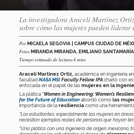
La investigadora Araceli Martínez Orti
sobre cómo las mujeres pueden liderar 
Por
MICAELA SEGOVIA | CAMPUS CIUDAD DE MÉX
Fotos
MIRANDA MIRANDA, EMILIANO SANTAMARÍ
Tiempo estimado de lectura:4 mins
Araceli Martinez Ortiz,
académica en ingeniería en
facultad
NASA MSI
Faculty Fellow IPA
charló con e
enfocada en el papel de las
mujeres en la ingenie
La plática “
Women in Engineering: Women’s Resilien
for the Future of Education
abordó cómo
las muje
importancia de la
resiliencia
como una herramienta 
“Los estudiantes, especialmente las mujeres en área
necesitan ejemplos reales de personas que hayan tenid
“Una plática con una ingeniera de origen mexicano, t