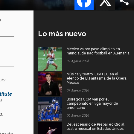
o
Lo más nuevo
México va por pase olímpico en
mundial de flag football en Alemania
07 Agosto 2026
Música y teatro: EXATEC en el
elenco de El Fantasma de la Ópera
cia
Mexico
07 Agosto 2026
titute
a
Borregos CCM van por el
campeonato en liga mayor de
americano
a,
06 Agosto 2026
Del escenario de PrepaTec Qro al
teatro musical en Estados Unidos