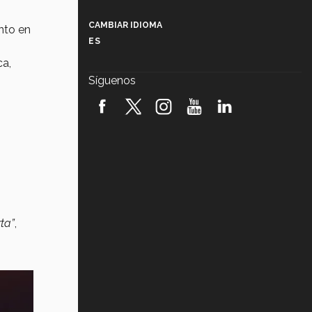
Más que un festival cultural: así es
la magia de VIBRART 2026 (video)
CAMBIAR IDIOMA
nto en
ES
Javier Guzmán: investigación con
impacto social (video)
ca,
Síguenos
¡México, en el top del mundial de
robótica FIRST 2026! (video)
Vida Tec: Pasión, disciplina y
básquetbol, con Gael Adame
(video)
¿Cómo es el Modelo Educativo
Tec? (video)
ta”
,
Vida Tec: Feminismo e Inteligencia
Artificial, Paola Ricaurte (video)