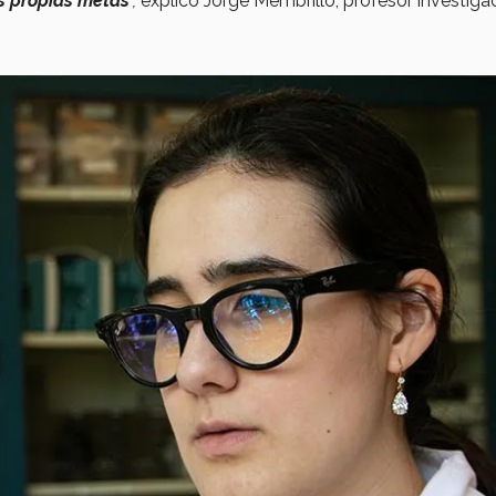
s propias metas
”,
explicó Jorge Membrillo, profesor investiga