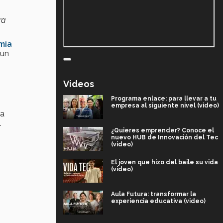
ra
mia
 un
Videos
Programa enlace: para llevar a tu
empresa al siguiente nivel (video)
 a
.
¿Quieres emprender? Conoce el
nuevo HUB de Innovación del Tec
(video)
El joven que hizo del baile su vida
(video)
Aula Futura: transformar la
experiencia educativa (video)