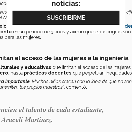
noticias:
 académica.
nvestigación y desarrollo
son mujeres
, lo que representa una cif
 Norte y Europa”,
detalló.
xico
, señalando que la participación de mujeres en la
Acade
iento
en un periodo de 5 años y afirmó que estos logros son
es para las mujeres.
mitan el acceso de las mujeres a la ingeniería
lturales y educativas
que limitan el acceso de las mujeres
ero,
hasta
prácticas docentes
que perpetúan inequidades
ra importante
. Muchas niñas crecen con la idea de que no son
ansmiten los propios maestros”
, comentó.
ncien el talento de cada estudiante,
 Araceli Martinez.