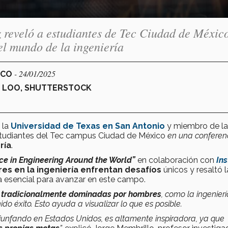
z reveló a estudiantes de Tec Ciudad de Méxic
el mundo de la ingeniería
- 24/01/2025
ICO
A LOO, SHUTTERSTOCK
 la
Universidad de Texas en San Antonio
y miembro de la
studiantes del Tec campus Ciudad de México
en una conferen
ría
.
ce in Engineering Around the World”
en colaboración con
Ins
res en la ingeniería enfrentan desafíos
únicos y resaltó l
esencial para avanzar en este campo.
s
tradicionalmente dominadas por hombres
, como la ingenierí
o éxito. Esto ayuda a visualizar lo que es posible.
riunfando en Estados Unidos, es altamente inspiradora, ya que