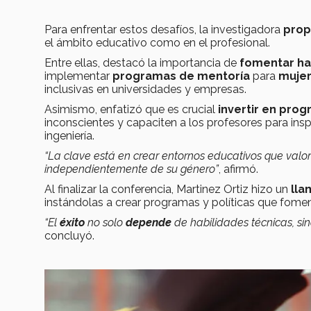
Para enfrentar estos desafíos, la investigadora
prop
el ámbito educativo como en el profesional.
Entre ellas, destacó la importancia de
fomentar hab
implementar
programas de mentoría
para
mujer
inclusivas en universidades y empresas.
Asimismo, enfatizó que es crucial
invertir en pro
inconscientes y capaciten a los profesores para inspi
ingeniería.
“La clave está en crear entornos educativos que valo
independientemente de su género”
, afirmó.
Al finalizar la conferencia, Martinez Ortiz hizo un
lla
instándolas a crear programas y políticas que foment
“El
éxito
no solo
depende
de habilidades técnicas, si
concluyó.