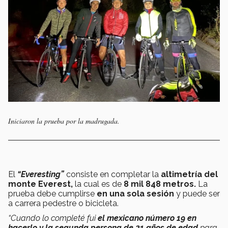
Iniciaron la prueba por la madrugada.
El
“Everesting”
consiste en completar la
altimetría del
monte Everest,
la cual es de
8 mil 848 metros.
La
prueba debe cumplirse
en una sola sesión
y puede ser
a carrera pedestre o bicicleta.
“Cuando lo completé fui
el mexicano número 19 en
hacerlo y la segunda persona de 21 años de edad
para