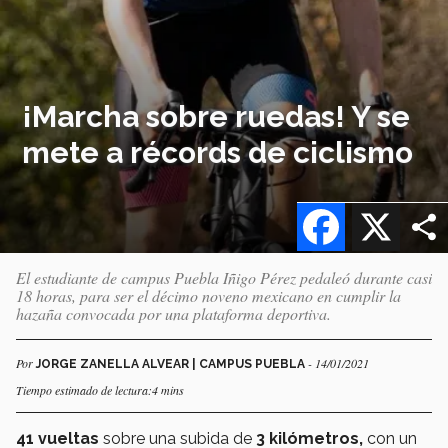
¡Marcha sobre ruedas! Y se
mete a récords de ciclismo
Facebook
X
El estudiante de campus Puebla Iñigo Pérez pedaleó durante casi
18 horas, para ser el décimo noveno mexicano en cumplir la
hazaña convocada por una plataforma deportiva.
Por
- 14/01/2021
JORGE ZANELLA ALVEAR | CAMPUS PUEBLA
Tiempo estimado de lectura:4 mins
41 vueltas
sobre una subida de
3 kilómetros,
con un