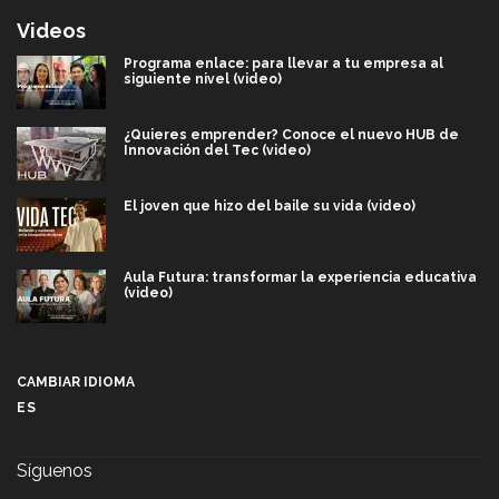
Videos
Programa enlace: para llevar a tu empresa al
siguiente nivel (video)
¿Quieres emprender? Conoce el nuevo HUB de
Innovación del Tec (video)
El joven que hizo del baile su vida (video)
Aula Futura: transformar la experiencia educativa
(video)
Más que un festival cultural: así es la magia de
VIBRART 2026 (video)
CAMBIAR IDIOMA
ES
Javier Guzmán: investigación con impacto social
(video)
Síguenos
¡México, en el top del mundial de robótica FIRST