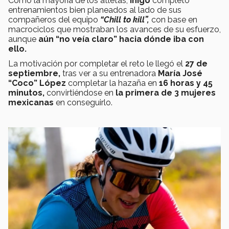
Como la mayoría de los atletas,
Iñigo
completó
entrenamientos bien planeados al lado de sus
compañeros del equipo
“Chill to kill”,
con base en
macrociclos que mostraban los avances de su esfuerzo,
aunque
aún “no veía claro” hacia dónde iba con
ello.
La motivación por completar el reto le llegó el
27 de
septiembre,
tras ver a su entrenadora
María José
“Coco” López
completar la hazaña en
16 horas y 45
minutos,
convirtiéndose en
la primera de 3 mujeres
mexicanas
en conseguirlo.