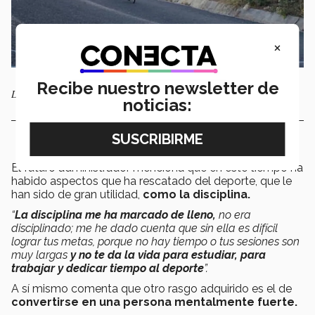
×
Recibe nuestro newsletter de
Largas han sido las jornadas de entrenamiento para Iñigo
noticias:
El futuro administrador menciona que en este tiempo ha
habido aspectos que ha rescatado del deporte, que le
han sido de gran utilidad,
como la disciplina.
“
La disciplina me ha marcado de lleno,
no era
disciplinado; me he dado cuenta que sin ella es difícil
lograr tus metas, porque no hay tiempo o tus sesiones son
muy largas
y no te da la vida para estudiar, para
trabajar y dedicar tiempo al deporte
”.
A sí mismo comenta que otro rasgo adquirido es el de
convertirse en una persona mentalmente fuerte.