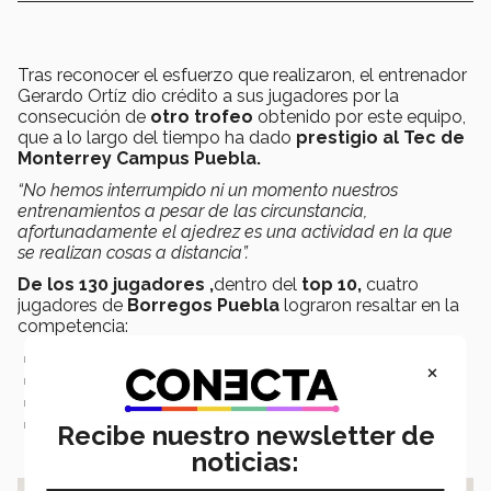
Tras reconocer el esfuerzo que realizaron, el entrenador
Gerardo Ortíz dio crédito a sus jugadores por la
consecución de
otro trofeo
obtenido por este equipo,
que a lo largo del tiempo ha dado
prestigio al Tec de
Monterrey Campus Puebla.
“No hemos interrumpido ni un momento nuestros
entrenamientos a pesar de las circunstancia,
afortunadamente el ajedrez es una actividad en la que
se realizan cosas a distancia”.
De los 130 jugadores ,
dentro del
top 10,
cuatro
jugadores de
Borregos Puebla
lograron resaltar en la
competencia:
Primer lugar: Jeronimo Real Martínez con
25 puntos
×
Sexto lugar: Kevin Joel Cory Quispe con
18 puntos
Octavo lugar: Diana Real Martínez con
17 puntos
Noveno lugar: Ivan Alonso Limón con
16 puntos
Recibe nuestro newsletter de
noticias: