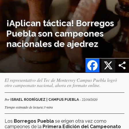
¡Aplican táctica! Borregos
Puebla son campeones
nacionales de ajedrez
Facebook
X
El representativo del Tec de Monterrey Campus Puebla logró
otro campeonato nacional, ahora en formato online.
Por
- 22/10/2020
ISRAEL RODRÍGUEZ | CAMPUS PUEBLA
Tiempo estimado de lectura:3 mins
Los
Borregos
Puebla
se erigen otra vez como
campeones de la
Primera Edición del Campeonato