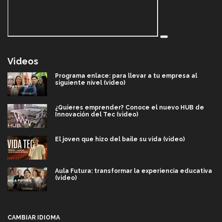
Videos
Programa enlace: para llevar a tu empresa al
siguiente nivel (video)
¿Quieres emprender? Conoce el nuevo HUB de
Innovación del Tec (video)
El joven que hizo del baile su vida (video)
Aula Futura: transformar la experiencia educativa
(video)
Más que un festival cultural: así es la magia de
VIBRART 2026 (video)
CAMBIAR IDIOMA