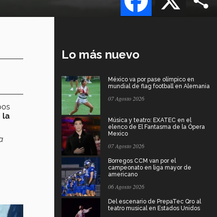
Lo más nuevo
México va por pase olímpico en
mundial de flag football en Alemania
07 Agosto 2026
pos
 la
Música y teatro: EXATEC en el
elenco de El Fantasma de la Ópera
Mexico
a
07 Agosto 2026
Borregos CCM van por el
campeonato en liga mayor de
americano
06 Agosto 2026
Del escenario de PrepaTec Qro al
teatro musical en Estados Unidos