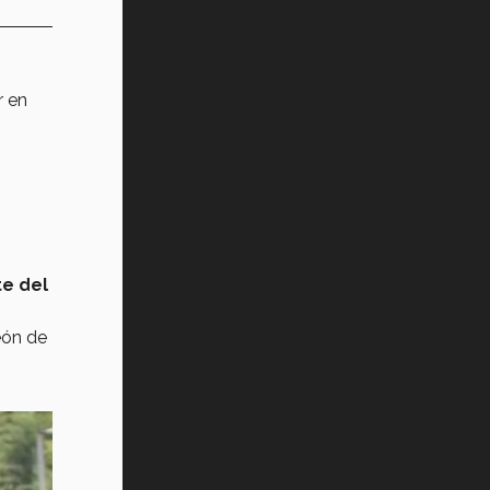
r en
te del
eón de