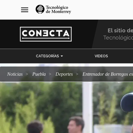
Pasar
navegación
menu
al
principal
contenido
principal
El sitio d
Tecnológic
Menu
CATEGORÍAS
VIDEOS
Comunidad
Noticias
Puebla
deportes
Entrenador de Borregos e