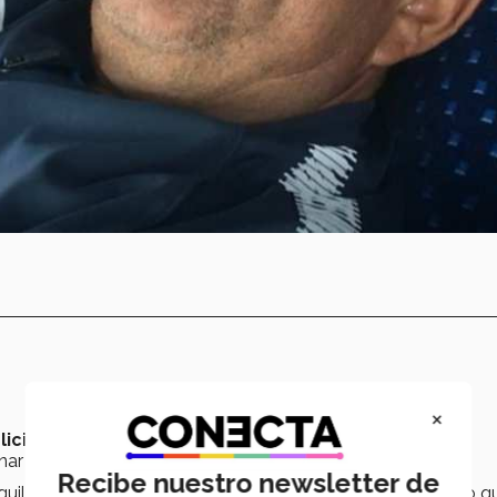
×
licias, Chihuahua;
a los 11 años
llegó a
Salamanca,
ar su estilo de juego.
Recibe nuestro newsletter de
ilo, una ciudad en la que podías pasarte todo el día en lo q