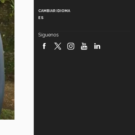
Más que un festival cultural: así es
la magia de VIBRART 2026 (video)
CAMBIAR IDIOMA
ES
Javier Guzmán: investigación con
impacto social (video)
Síguenos
¡México, en el top del mundial de
robótica FIRST 2026! (video)
Vida Tec: Pasión, disciplina y
básquetbol, con Gael Adame
(video)
¿Cómo es el Modelo Educativo
Tec? (video)
Vida Tec: Feminismo e Inteligencia
Artificial, Paola Ricaurte (video)