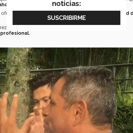
noticias:
 ahora están
”.
 ofreció al futbolista en ciernes un lugar con
la posibilidad 
reza, primero como seleccionado juvenil del
Estado de
profesional.