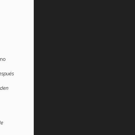
Vida Tec: Pasión, disciplina y
básquetbol, con Gael Adame
(video)
¿Cómo es el Modelo Educativo
Tec? (video)
Vida Tec: Feminismo e Inteligencia
Artificial, Paola Ricaurte (video)
omo
después
eden
de