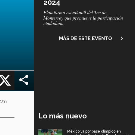
2024
Subtítulo
Plataforma estudiantil del Tec de
Monterrey que promueve la participación
ciudadana
navigate_next
MÁS DE ESTE EVENTO
cebook
X
eso
Lo más nuevo
México va por pase olímpico en