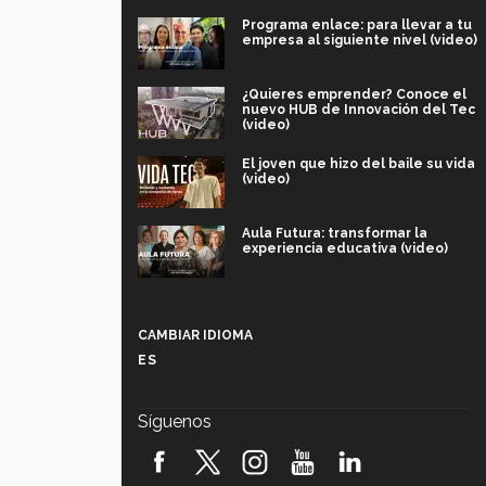
Programa enlace: para llevar a tu
empresa al siguiente nivel (video)
¿Quieres emprender? Conoce el
nuevo HUB de Innovación del Tec
(video)
El joven que hizo del baile su vida
(video)
Aula Futura: transformar la
experiencia educativa (video)
Más que un festival cultural: así es
la magia de VIBRART 2026 (video)
CAMBIAR IDIOMA
ES
Javier Guzmán: investigación con
impacto social (video)
Síguenos
¡México, en el top del mundial de
robótica FIRST 2026! (video)