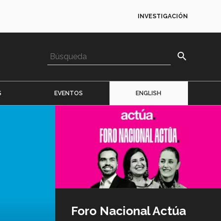
INVESTIGACIÓN
search
S
EVENTOS
ENGLISH
Imagen
o
logo
Foro Nacional Actúa