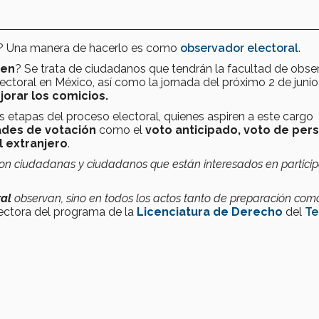
? Una manera de hacerlo es como
observador electoral
.
cen
? Se trata de ciudadanos que tendrán la facultad de obse
ectoral en México, así como la jornada del próximo 2 de junio
orar los comicios.
as etapas del
proceso electoral, quienes aspiren a este cargo
ades de votación
como el
voto anticipado, voto de per
 extranjero
.
Son ciudadanas y ciudadanos que están interesados en particip
ral
observan, sino en todos los actos tanto de preparación com
irectora del programa de la
Licenciatura de Derecho
del
Te