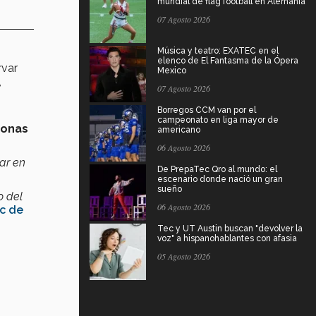
mundial de flag football en Alemania
07 Agosto 2026
Música y teatro: EXATEC en el
elenco de El Fantasma de la Ópera
rvar
Mexico
,
07 Agosto 2026
Borregos CCM van por el
campeonato en liga mayor de
sonas
americano
06 Agosto 2026
ar en
De PrepaTec Qro al mundo: el
escenario donde nació un gran
sueño
o del
06 Agosto 2026
c de
Tec y UT Austin buscan "devolver la
voz" a hispanohablantes con afasia
05 Agosto 2026