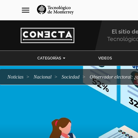
Pasar
navegación
menu
al
principal
contenido
principal
El sitio d
Tecnológic
Menu
CATEGORÍAS
VIDEOS
Comunidad
Noticias
Nacional
sociedad
Observador electoral: 