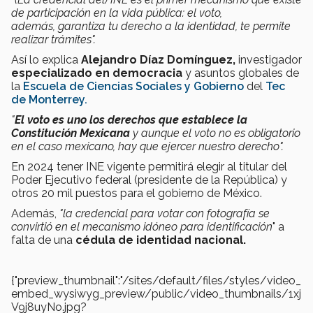
de participación en la vida pública: el voto,
además, garantiza tu derecho a la identidad, te permite
realizar trámites".
Así lo explica
Alejandro Díaz Domínguez,
investigador
especializado en democracia
y asuntos globales de
la
Escuela de Ciencias Sociales y Gobierno
del
Tec
de Monterrey.
"
El voto es uno los derechos que establece la
Constitución Mexicana
y
aunque el voto no es obligatorio
en el caso mexicano, hay que ejercer nuestro derecho".
En 2024 tener INE vigente permitirá elegir al titular del
Poder Ejecutivo federal (presidente de la República) y
otros 20 mil puestos para el gobierno de México.
Además,
"la credencial para votar con fotografía se
convirtió en el mecanismo idóneo para identificación
" a
falta de una
cédula de identidad nacional.
{"preview_thumbnail":"/sites/default/files/styles/video_
embed_wysiwyg_preview/public/video_thumbnails/1xj
V9j8uyNo.jpg?