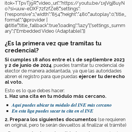
itok=TTpvTj9R","video_url":"https://youtu.be/1xjV9j8uyN
o?si=uuw-eDXF72f2fZe8","settings":
{"responsive":1,"width":"854","height":"480","autoplay":0,"title_
format":"@provider |
@title","title_fallback":true,"loading":"lazy"},"settings_summ
ary":["Embedded Video (Adaptable)."]}
¿Es la primera vez que tramitas tu
credencial?
Si cumples 18 años entre el 1 de septiembre 2023
y 2 de junio de 2024
, puedes tramitar tu credencial de
elector de manera adelantada, ya que las autoridades
abren el registro para que puedas
ejercer tu derecho
al voto.
Esto es lo que debes hacer:
1. Haz una cita en tu módulo más cercano.
Aquí puedes ubicar tu módulo del INE más cercano
En esta liga puedes sacar tu cita en el INE
2. Prepara los siguientes documentos
(se requieren
en original, pero te serán devueltos al finalizar el trámite)