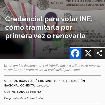
Credencial para votar INE:
cómo tramitarla por
primera vez o renovarla
Facebook
X
Estos son los documentos y el trámite que necesitas para renovar
o tramitar por primera vez tu credencial para votar
Por
SUSAN IRAIS Y JOSÉ LONGINO TORRES | REDACCIÓN
- 22/12/2023
NACIONAL CONECTA
Fotos
INE & ADOBE FIREFLY
Tiempo estimado de lectura:6 mins