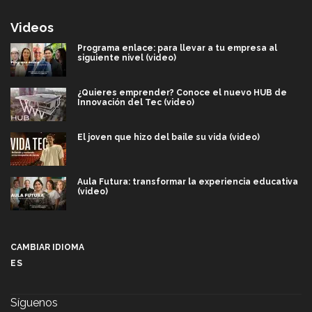
Videos
Programa enlace: para llevar a tu empresa al
siguiente nivel (video)
¿Quieres emprender? Conoce el nuevo HUB de
Innovación del Tec (video)
El joven que hizo del baile su vida (video)
Aula Futura: transformar la experiencia educativa
(video)
Más que un festival cultural: así es la magia de
VIBRART 2026 (video)
CAMBIAR IDIOMA
ES
Javier Guzmán: investigación con impacto social
(video)
Síguenos