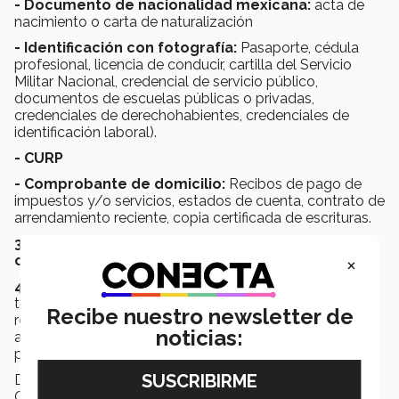
- Documento de nacionalidad mexicana:
acta de
nacimiento o carta de naturalización
- Identificación con fotografía:
Pasaporte, cédula
profesional, licencia de conducir, cartilla del Servicio
Militar Nacional, credencial de servicio público,
documentos de escuelas públicas o privadas,
credenciales de derechohabientes, credenciales de
identificación laboral).
- CURP
- Comprobante de domicilio:
Recibos de pago de
impuestos y/o servicios, estados de cuenta, contrato de
arrendamiento reciente, copia certificada de escrituras.
3. Acude a tu cita en el Módulo del INE
×
correspondiente.
4 No olvides regresar por tu credencial.
Si
tramitaste tu credencial durante 2022 y aún no la
Recibe nuestro newsletter de
recoges,
tienes hasta el 1 de marzo de 2024
para
noticias:
acudir por ella, de lo contrario será destruida y no
podrás votar.
Debido al periodo electoral, los Módulos de Atención
Ciudadana del
INE también estarán abiertos para