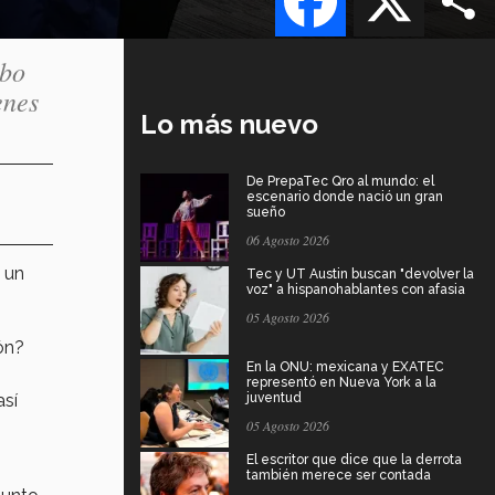
abo
enes
Lo más nuevo
De PrepaTec Qro al mundo: el
escenario donde nació un gran
sueño
06 Agosto 2026
s un
Tec y UT Austin buscan "devolver la
voz" a hispanohablantes con afasia
05 Agosto 2026
ón?
En la ONU: mexicana y EXATEC
representó en Nueva York a la
así
juventud
05 Agosto 2026
El escritor que dice que la derrota
también merece ser contada