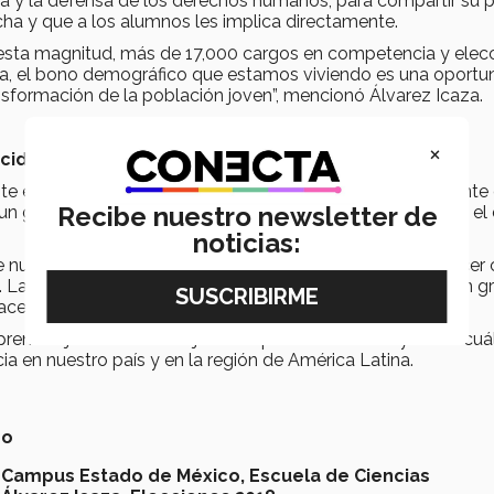
 y la defensa de los derechos humanos, para compartir su 
cha y que a los alumnos les implica directamente.
esta magnitud, más de 17,000 cargos en competencia y elec
a, el bono demográfico que estamos viviendo es una oportu
ansformación de la población joven”, mencionó Álvarez Icaza.
×
ecides o dejas que decidan por ti?
e en la política mundial y es por esto que es tan importante
Recibe nuestro newsletter de
un gran paso para todos, pero el dilema no es lo que pasa el 
noticias:
e nuestro país y de lo que queremos para éste, se va a hacer
c. La respuesta a lo que pase en este país va a depender en g
r”, finalizó Álvarez Icaza.
aprendizaje en el cual los jóvenes puedan conocer y saber cuá
a en nuestro país y en la región de América Latina.
no
Campus Estado de México,
Escuela de Ciencias