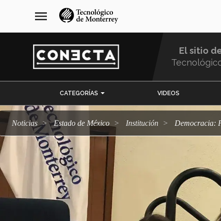
Pasar
navegación
menu
al
principal
contenido
principal
El sitio d
Tecnológic
Menu
CATEGORÍAS
VIDEOS
Comunidad
Noticias
Estado de México
Institución
Democracia: