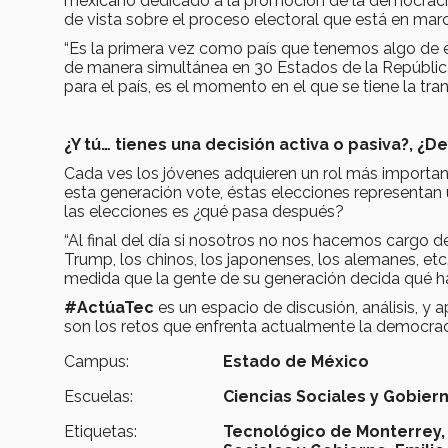
mexicano dedicado a la promoción de la democracia
de vista sobre el proceso electoral que está en mar
“Es la primera vez como país que tenemos algo de 
de manera simultánea en 30 Estados de la Repúblic
para el país, es el momento en el que se tiene la tr
¿Y tú… tienes una decisión activa o pasiva?, ¿D
Cada ves los jóvenes adquieren un rol más important
esta generación vote, éstas elecciones representan 
las elecciones es ¿qué pasa después?
“Al final del día si nosotros no nos hacemos cargo d
Trump, los chinos, los japonenses, los alemanes, et
medida que la gente de su generación decida qué hace
#ActúaTec
es un espacio de discusión, análisis, y 
son los retos que enfrenta actualmente la democraci
Campus:
Estado de México
Escuelas:
Ciencias Sociales y Gobier
Etiquetas:
Tecnológico de Monterrey,