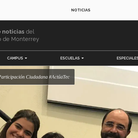
NOTICIAS
e noticias
del
o de Monterrey
CAMPUS
ESCUELAS
ESPECIALE
 Participación Ciudadana #ActúaTec