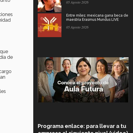
punto
05 Agosto 2026
ciones
Entre miles: mexicana gana beca de
nidad
maestría Erasmus Mundus LIVE
05 Agosto 2026
 que
día de
 cargo
ran
les
Programa enlace: para llevar a tu