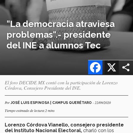
"La democracia atraviesa
problemas".- presidente
del INE a alumnos Tec
Facebook
X
El foro DECIDE MX contó con la participación de Lorenzo
Córdova, Consejero Presidente del INE.
Por
- 22/09/2020
JOSÉ LUIS ESPINOSA | CAMPUS QUERÉTARO
Tiempo estimado de lectura:2 mins
Lorenzo Córdova Vianello, consejero presidente
del Instituto Nacional Electoral,
charló con los