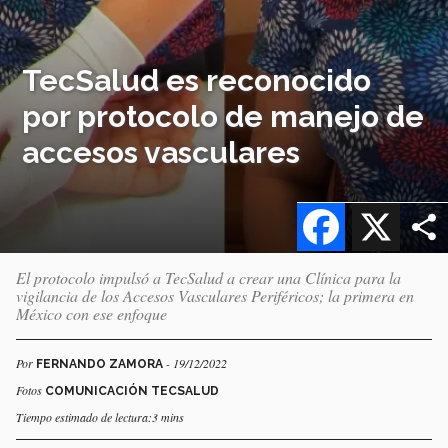
TecSalud es reconocido
por protocolo de manejo de
accesos vasculares
Facebook
X
El protocolo impulsó a TecSalud a crear una Clínica para la
vigilancia de los Accesos Vasculares Periféricos; la primera en
México con ese enfoque
Por
- 19/12/2022
FERNANDO ZAMORA
Fotos
COMUNICACIÓN TECSALUD
Tiempo estimado de lectura:3 mins