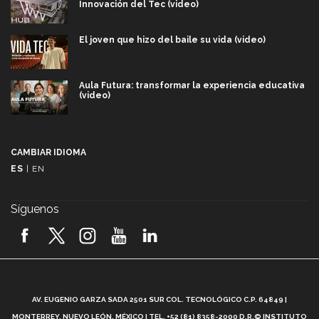
Innovación del Tec (video)
El joven que hizo del baile su vida (video)
Aula Futura: transformar la experiencia educativa
(video)
Más que un festival cultural: así es la magia de
VIBRART 2026 (video)
CAMBIAR IDIOMA
ES
|
EN
Javier Guzmán: investigación con impacto social
(video)
Síguenos
¡México, en el top del mundial de robótica FIRST
2026! (video)
Vida Tec: Pasión, disciplina y básquetbol, con Gael
Adame (video)
A
AV. EUGENIO GARZA SADA 2501 SUR COL. TECNOLÓGICO C.P. 64849 |
L
¿Cómo es el Modelo Educativo Tec? (video)
MONTERREY, NUEVO LEÓN, MÉXICO | TEL. +52 (81) 8358-2000 D.R.© INSTITUTO