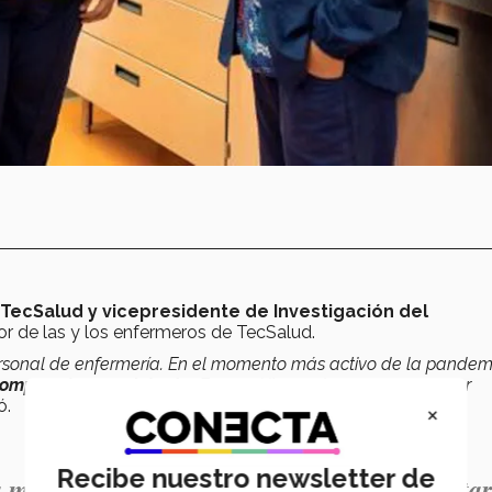
 TecSalud y vicepresidente de Investigación del
or de las y los enfermeros de TecSalud.
personal de enfermería. En el momento más activo de la pandem
l compromiso por delante.
Ese espíritu es el que queremos ver
ó.
×
Recibe nuestro newsletter de
 maravillosa profesión que ha sabido adaptar