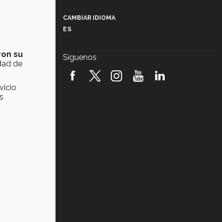
Más que un festival cultural: así es
la magia de VIBRART 2026 (video)
CAMBIAR IDIOMA
ES
Javier Guzmán: investigación con
impacto social (video)
ron su
Síguenos
dad de
¡México, en el top del mundial de
robótica FIRST 2026! (video)
vicio
s
Vida Tec: Pasión, disciplina y
básquetbol, con Gael Adame
(video)
¿Cómo es el Modelo Educativo
Tec? (video)
Vida Tec: Feminismo e Inteligencia
Artificial, Paola Ricaurte (video)