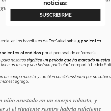
noticias:
eguir haciendo nuestro mejor trabajo”.
demia, en los hospitales de TecSalud había
5 pacientes
 pacientes atendidos
por el personal de enfermería.
o para nosotros
significa un periodo que ha marcado nuestra
ene un rostro y una historia particular”,
compartió Leticia Solí
n un cuerpo robusto, y también percibí ansiedad por no saber si
ulmones”,
agregó.
n niño asustado en un cuerpo robusto, y
r si el siguiente respiro habría suficiente