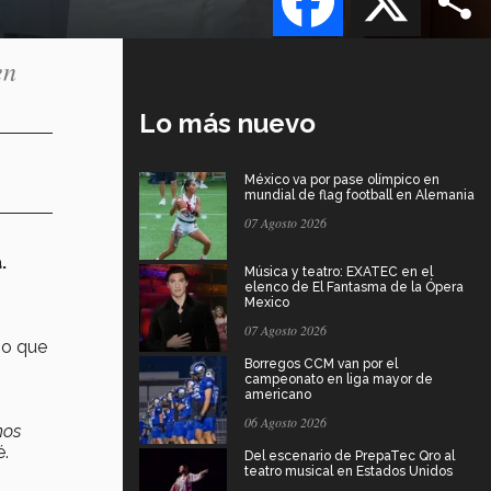
en
Lo más nuevo
México va por pase olímpico en
mundial de flag football en Alemania
07 Agosto 2026
.
Música y teatro: EXATEC en el
elenco de El Fantasma de la Ópera
Mexico
07 Agosto 2026
ho que
Borregos CCM van por el
campeonato en liga mayor de
americano
06 Agosto 2026
mos
é.
Del escenario de PrepaTec Qro al
teatro musical en Estados Unidos