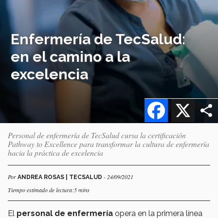
Enfermería de TecSalud:
en el camino a la
excelencia
Facebook
X
Personal de enfermería de TecSalud cursa la certificación
Pathway to Excellence para transformar la cultura de enfermería
hacia la práctica de excelencia
Por
- 24/09/2021
ANDREA ROSAS | TECSALUD
Tiempo estimado de lectura:5 mins
El
personal de enfermería
opera en la primera línea