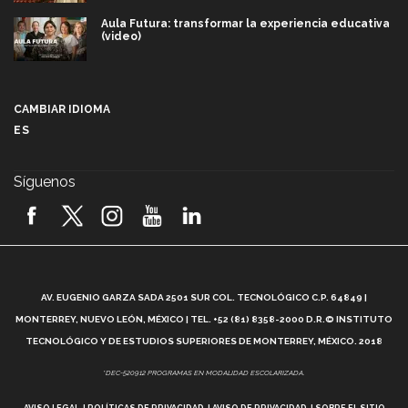
Aula Futura: transformar la experiencia educativa
(video)
Más que un festival cultural: así es la magia de
VIBRART 2026 (video)
CAMBIAR IDIOMA
ES
Javier Guzmán: investigación con impacto social
(video)
Síguenos
¡México, en el top del mundial de robótica FIRST
2026! (video)
Vida Tec: Pasión, disciplina y básquetbol, con Gael
Adame (video)
A
AV. EUGENIO GARZA SADA 2501 SUR COL. TECNOLÓGICO C.P. 64849 |
L
¿Cómo es el Modelo Educativo Tec? (video)
MONTERREY, NUEVO LEÓN, MÉXICO | TEL. +52 (81) 8358-2000 D.R.© INSTITUTO
TECNOLÓGICO Y DE ESTUDIOS SUPERIORES DE MONTERREY, MÉXICO. 2018
Vida Tec: Feminismo e Inteligencia Artificial, Paola
*DEC-520912 PROGRAMAS EN MODALIDAD ESCOLARIZADA.
Ricaurte (video)