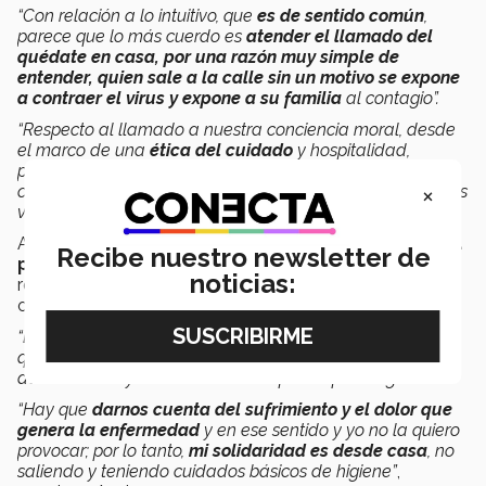
“Con relación a lo intuitivo, que
es de sentido común
,
parece que lo más cuerdo es
atender el llamado del
quédate en casa, por una razón muy simple de
entender, quien sale a la calle sin un motivo se expone
a contraer el virus y expone a su familia
al contagio”.
“Respecto al llamado a nuestra conciencia moral, desde
el marco de una
ética del cuidado
y hospitalidad,
podemos decir que es de
justicia
que nos quedemos en
×
casa,
nos solidaricemos
y cuidemos a todas las personas
vulnerables”.
Acentuó que, es importante ser
responsables ante la
Recibe nuestro newsletter de
pandemia
, pues de no serlo, lo que para unos puede
noticias:
reflejarse simplemente en como un fuerte catarro para
otros puede significar una muerte segura.
“El
quedarse en casa es un acto de solidaridad
y me
quedo en casa porque al ponerme en el lugar de los
demás me doy cuenta del daño que les puedo generar.
“Hay que
darnos cuenta del sufrimiento y el dolor que
genera la enfermedad
y en ese sentido y yo no la quiero
provocar; por lo tanto,
mi solidaridad es desde casa
, no
saliendo y teniendo cuidados básicos de higiene”
,