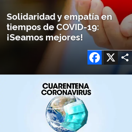
Solidaridad y empatía en
tiempos de COVID-19:
¡Seamos mejores!
Facebook
X
Imagen
o
logo