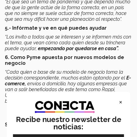
“El que sea un tema de pandemia y que dependa mucho
de que la gente actúe de la forma correcta, en un país
que no siempre se suele actuar de forma correcta, hace
que sea muy difícil hacer una planeación al respecto”.
5.- Infórmate y ve en qué puedes ayudar
“Los invito a todos que se interesen y se informen más con
el tema, que vean cómo cada quien desde su trinchera
puede ayudar,
empezando por quedarse en casa”.
6. Como Pyme apuesta por nuevos modelos de
negocio
“Cada quien a base de su modelo de negocio toma la
decisión correspondiente, muchos están optando por el
E-
comerce,
envíos a domicilio, hay algunas empresas que
van a salir beneficiadas de este tema como Rappi,
Ubereats, los mismos supermercados, van a aumentar
×
bastante sus pedidos”.
Recibe nuestro newsletter de
SEGURO QUERRÁS LEER TAMBIÉN:
noticias: