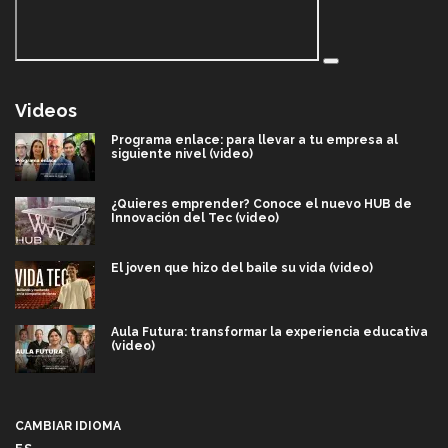
Videos
Programa enlace: para llevar a tu empresa al
siguiente nivel (video)
¿Quieres emprender? Conoce el nuevo HUB de
Innovación del Tec (video)
El joven que hizo del baile su vida (video)
Aula Futura: transformar la experiencia educativa
(video)
Más que un festival cultural: así es la magia de
VIBRART 2026 (video)
CAMBIAR IDIOMA