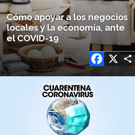
Cómo apoyar a los negocios
locales y la economía, ante
el COVID-19
Facebook
X
Imagen
o
logo