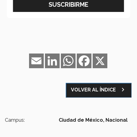
Email
LinkedIn
WhatsApp
Facebook
X
navigate_next
VOLVER AL ÍNDICE
Campus:
Ciudad de México,
Nacional