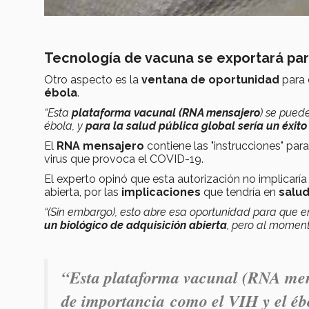
Tecnología de vacuna se exportará p
Otro aspecto es la
ventana de oportunidad
para 
ébola
.
“Esta
plataforma vacunal (RNA mensajero
) se pued
ébola, y
para la salud pública global sería un éxito
El
RNA mensajero
contiene las "instrucciones" par
virus que provoca el COVID-19.
El experto opinó que esta autorización no implicaría
abierta, por las
implicaciones
que tendría en
salud
“(Sin embargo), esto abre esa oportunidad para que 
un biológico de adquisición abierta
, pero al moment
“Esta plataforma vacunal (RNA mens
de importancia como el VIH y el ébo