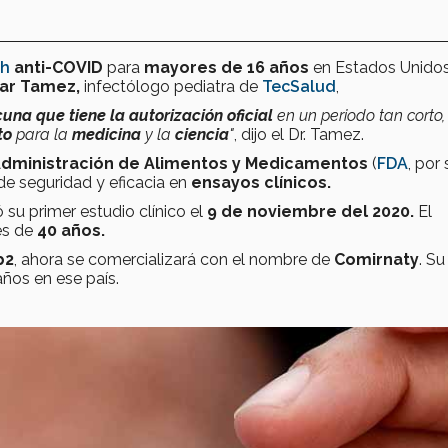
ch
anti-COVID
para
mayores de 16 años
en Estados Unido
car Tamez,
infectólogo pediatra de
TecSalud
,
una que tiene la autorización oficial
en un periodo tan corto,
to
para la
medicina
y la
ciencia
"
, dijo el Dr. Tamez.
dministración de Alimentos y Medicamentos
(
FDA
, por
 de seguridad y eficacia en
ensayos clínicos.
 su primer estudio clínico el
9 de noviembre del 2020.
El
 es de
40 años.
b2
, ahora se comercializará con el nombre de
Comirnaty
. Su
ños en ese país.