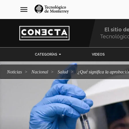
Pasar
navegación
menu
al
principal
contenido
principal
El sitio d
Tecnológic
Menu
CATEGORÍAS
VIDEOS
Comunidad
Noticias
Nacional
salud
¿Qué significa la aprobac