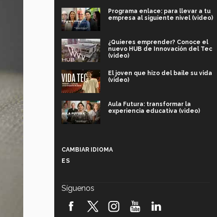
Programa enlace: para llevar a tu
empresa al siguiente nivel (video)
¿Quieres emprender? Conoce el
nuevo HUB de Innovación del Tec
(video)
El joven que hizo del baile su vida
(video)
Aula Futura: transformar la
experiencia educativa (video)
Más que un festival cultural: así es
la magia de VIBRART 2026 (video)
CAMBIAR IDIOMA
ES
Javier Guzmán: investigación con
impacto social (video)
Síguenos
¡México, en el top del mundial de
robótica FIRST 2026! (video)