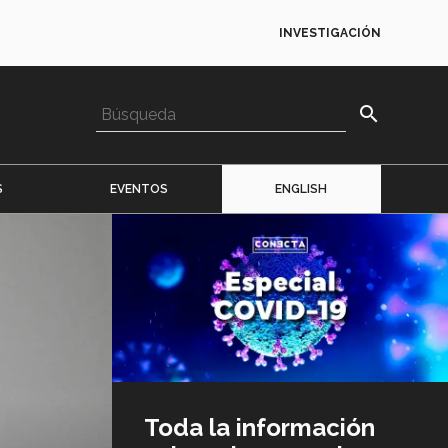
INVESTIGACIÓN
search
S
EVENTOS
ENGLISH
Imagen
o
logo
Toda la información