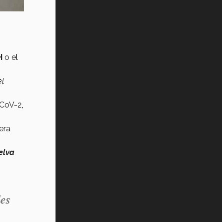
Vida Tec: Pasión, disciplina y
básquetbol, con Gael Adame
(video)
¿Cómo es el Modelo Educativo
Tec? (video)
H
o el
Vida Tec: Feminismo e Inteligencia
el
Artificial, Paola Ricaurte (video)
-CoV-2,
era
elva
des