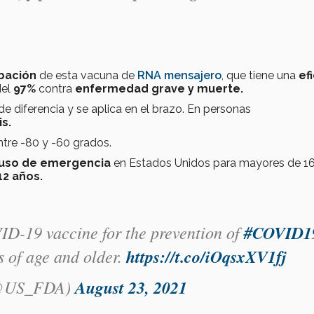
bación
de esta vacuna de
RNA mensajero
, que tiene una
ef
del
97%
contra
enfermedad grave y muerte.
e diferencia y se aplica en el brazo. En personas
is.
ntre -80 y -60 grados.
uso de emergencia
en Estados Unidos para mayores de 16
12 años.
ID-19 vaccine for the prevention of
#COVID1
s of age and older.
https://t.co/iOqsxXV1fj
(@US_FDA)
August 23, 2021