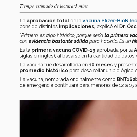
Tiempo estimado de lectura:5 mins
La
aprobación total
de la
vacuna Pfizer-BioNTe
consigo distintas
implicaciones,
explicó el
Dr. Ós
"Primero, es algo histórico, porque sería
la primera vac
con
evidencia bastante sólida
para hacerlo. Es
un
hi
Es la
primera vacuna COVID-19
aprobada por la
A
siglas en inglés), al basarse en la cantidad de datos
La vacuna fue desarrollada en
10 meses
y presentó
promedio histórico
para desarrollar un biológico
La vacuna, nombrada originalmente como
BNT162
de emergencia continuará para menores de 12 a 15 a