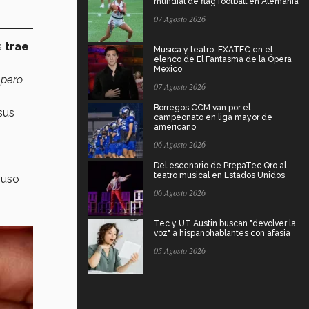
mundial de flag football en Alemania
07 Agosto 2026
s
trae
Música y teatro: EXATEC en el
elenco de El Fantasma de la Ópera
Mexico
 pero
07 Agosto 2026
Borregos CCM van por el
 sus
campeonato en liga mayor de
americano
06 Agosto 2026
Del escenario de PrepaTec Qro al
teatro musical en Estados Unidos
 uso
06 Agosto 2026
Tec y UT Austin buscan "devolver la
voz" a hispanohablantes con afasia
05 Agosto 2026