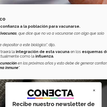
ico
 confianza a la población
para vacunarse.
tivacunas
, que dice que no va a vacunarse con algo que solo
 depositar a este biológico",
dijo.
traerá la
integración de esta vacuna
en los
esquemas d
actualmente como la
influenza
.
vacunación
en los próximos años y esto debe de generar confian
ema inmune
”.
×
Recibe nuestro newsletter de