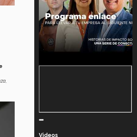
e
za,
Videos