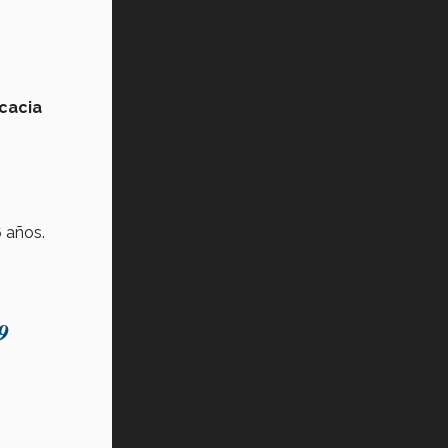
icacia
 años.
9