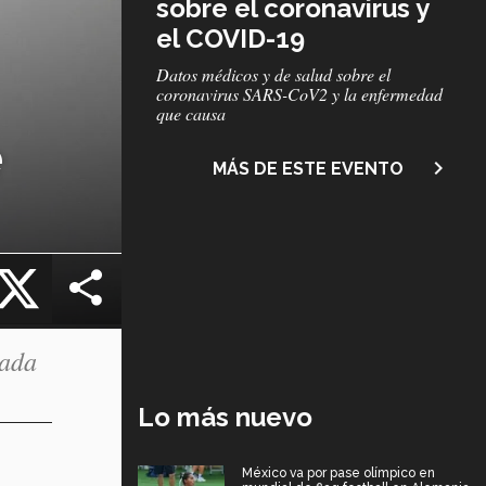
sobre el coronavirus y
el COVID-19
Subtítulo
Datos médicos y de salud sobre el
coronavirus SARS-CoV2 y la enfermedad
que causa
e
navigate_next
MÁS DE ESTE EVENTO
cebook
X
lada
Lo más nuevo
México va por pase olímpico en