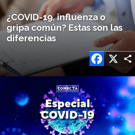
¿COVID-19, influenza o
gripa común? Estas son las
diferencias
Facebook
X
Imagen
o
logo