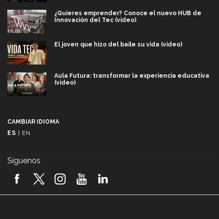
¿Quieres emprender? Conoce el nuevo HUB de
Innovación del Tec (video)
El joven que hizo del baile su vida (video)
Aula Futura: transformar la experiencia educativa
(video)
Más que un festival cultural: así es la magia de
VIBRART 2026 (video)
CAMBIAR IDIOMA
ES
|
EN
Javier Guzmán: investigación con impacto social
(video)
Síguenos
¡México, en el top del mundial de robótica FIRST
2026! (video)
Vida Tec: Pasión, disciplina y básquetbol, con Gael
Adame (video)
A