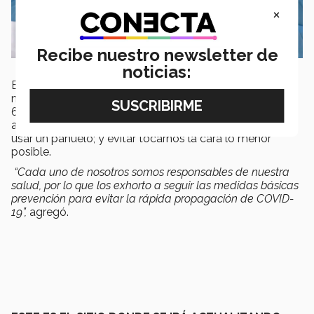
×
Recibe nuestro newsletter de
noticias:
El especialista recomendó el constante lavado de
manos con agua y jabón por un tiempo mínimo de 40 a
60 segundos, o usar gel antibacterial a base de alcohol
al 70%; al toser taparnos con la parte interna del codo o
usar un pañuelo; y evitar tocarnos la cara lo menor
posible.
“Cada uno de nosotros somos responsables de nuestra
salud, por lo que los exhorto a seguir las medidas básicas
prevención para evitar la rápida propagación de COVID-
19”,
agregó.