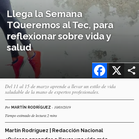
Llega la Semana
TQueremos al Tec, para
reflexionar sobre vida y
salud
Facebook
X
Del 11 al 15 de marzo aprende a llevar un estilo de vida
saludable de la mano de expertos profesionales.
Por
- 10/03/2019
MARTÍN RODRÍGUEZ
Tiempo estimado de lectura:2 mins
Martín Rodríguez | Redacción Nacional