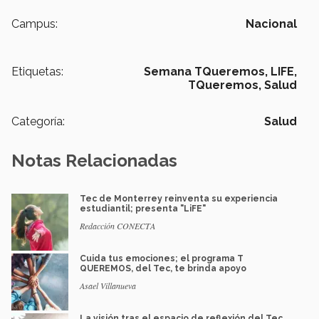
Campus:
Nacional
Etiquetas:
Semana TQueremos,
LIFE,
TQueremos,
Salud
Categoría:
Salud
Notas Relacionadas
Tec de Monterrey reinventa su experiencia
estudiantil; presenta "LiFE"
Redacción CONECTA
Cuida tus emociones; el programa T
QUEREMOS, del Tec, te brinda apoyo
Asael Villanueva
La visión tras el espacio de reflexión del Tec