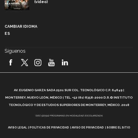
(video)
Más que un festival cultural: así es la magia de
VIBRART 2026 (video)
CAMBIAR IDIOMA
ES
Javier Guzmán: investigación con impacto social
(video)
Síguenos
¡México, en el top del mundial de robótica FIRST
2026! (video)
Vida Tec: Pasión, disciplina y básquetbol, con Gael
Adame (video)
A
AV. EUGENIO GARZA SADA 2501 SUR COL. TECNOLÓGICO C.P. 64849 |
L
¿Cómo es el Modelo Educativo Tec? (video)
MONTERREY, NUEVO LEÓN, MÉXICO | TEL. +52 (81) 8358-2000 D.R.© INSTITUTO
TECNOLÓGICO Y DE ESTUDIOS SUPERIORES DE MONTERREY, MÉXICO. 2018
Vida Tec: Feminismo e Inteligencia Artificial, Paola
*DEC-520912 PROGRAMAS EN MODALIDAD ESCOLARIZADA.
Ricaurte (video)
AVISO LEGAL
POLÍTICAS DE PRIVACIDAD
AVISO DE PRIVACIDAD
SOBRE EL SITIO