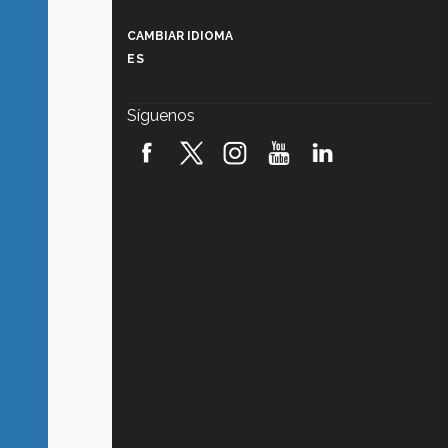
Más que un festival cultural: así es
la magia de VIBRART 2026 (video)
CAMBIAR IDIOMA
ES
Javier Guzmán: investigación con
impacto social (video)
Síguenos
¡México, en el top del mundial de
robótica FIRST 2026! (video)
Vida Tec: Pasión, disciplina y
básquetbol, con Gael Adame
(video)
¿Cómo es el Modelo Educativo
Tec? (video)
Vida Tec: Feminismo e Inteligencia
Artificial, Paola Ricaurte (video)