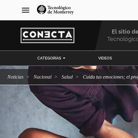
Pasar
navegación
menu
al
principal
contenido
principal
El sitio d
Tecnológic
Menu
CATEGORÍAS
VIDEOS
Comunidad
Noticias
Nacional
salud
Cuida tus emociones; el 