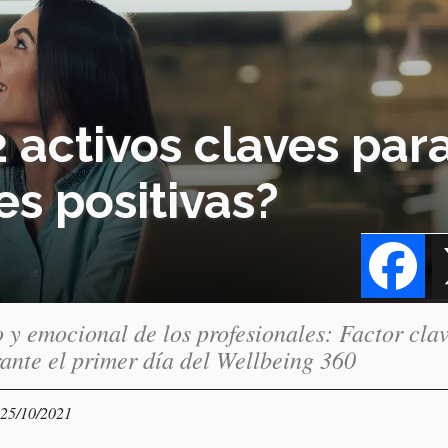
2 activos claves par
es positivas?
Fa
o y emocional de los profesionales: Factor cla
rante el primer día del Wellbeing 360
 25/10/2021