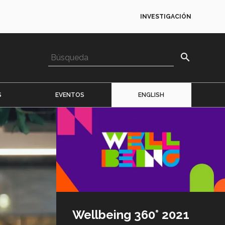
INVESTIGACIÓN
search
S
EVENTOS
ENGLISH
Imagen
o
logo
Wellbeing 360° 2021