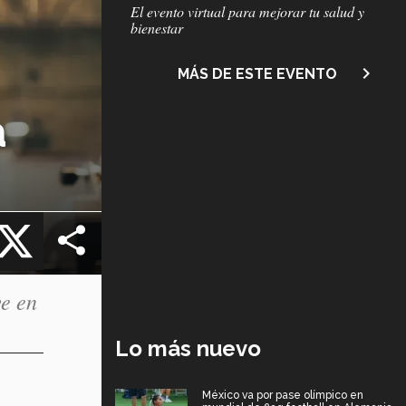
Subtítulo
El evento virtual para mejorar tu salud y
bienestar
navigate_next
MÁS DE ESTE EVENTO
a
cebook
X
ve en
Lo más nuevo
México va por pase olímpico en