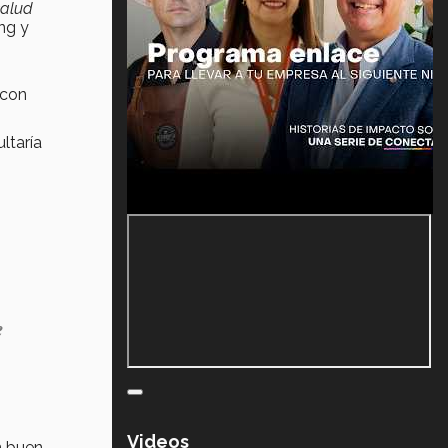
salud
ng y
 con
ltaría
e
Videos
n buen