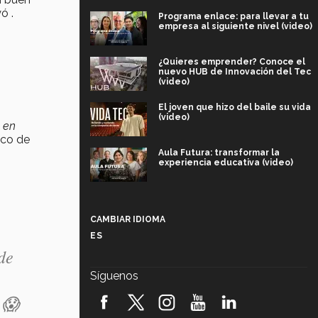
ó .
Programa enlace: para llevar a tu
empresa al siguiente nivel (video)
¿Quieres emprender? Conoce el
nuevo HUB de Innovación del Tec
(video)
El joven que hizo del baile su vida
(video)
o en
ico de
Aula Futura: transformar la
experiencia educativa (video)
Más que un festival cultural: así es
la magia de VIBRART 2026 (video)
CAMBIAR IDIOMA
ES
Javier Guzmán: investigación con
de
impacto social (video)
Síguenos
¡México, en el top del mundial de
 😱
robótica FIRST 2026! (video)