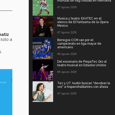
mundial de flag football en Alemania
07 Agosto 2026
Música y teatro: EXATEC en el
elenco de El Fantasma de la Ópera
México
07 Agosto 2026
atiz
 solo a
Borregos CCM van por el
campeonato en liga mayor de
americano
s
06 Agosto 2026
Del escenario de PrepaTec Qro al
teatro musical en Estados Unidos
06 Agosto 2026
Tec y UT Austin buscan "devolver la
voz" a hispanohablantes con afasia
05 Agosto 2026