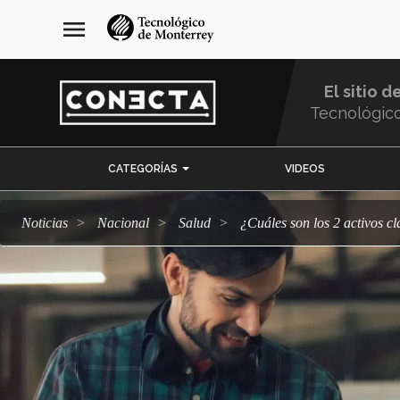
Pasar
navegación
menu
al
principal
contenido
principal
El sitio d
Tecnológic
Menu
CATEGORÍAS
VIDEOS
Comunidad
Noticias
Nacional
salud
¿Cuáles son los 2 activos 