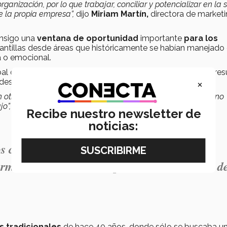
ganización, por lo que trabajar, conciliar y potencializar en la 
e la propia empresa”,
dijo
Miriam Martín,
directora de marketi
onsigo una
ventana de oportunidad
importante
para los
plantillas desde áreas que históricamente se habían manejado
a o emocional.
bal de salud y bienestar de Banco Santander, aseveró que resu
×
desde que llega a la oficina hasta que se va.
 otros aspectos de su vida indudablemente tarde o temprano
jo”,
dijo Marina.
Recibe nuestro newsletter de
noticias:
 complicados en otros aspectos de su vida
rminará llevando esos problemas al centro d
 tradicionales
de hace 40 años, donde sólo se buscaba u