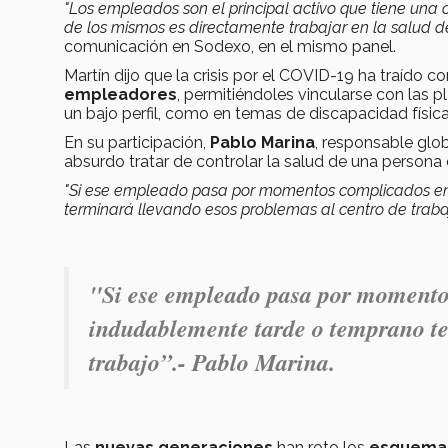
"Los empleados son el principal activo que tiene una or
de los mismos es directamente trabajar en la salud d
comunicación en Sodexo, en el mismo panel.
Martín dijo que la crisis por el COVID-19 ha traído c
empleadores
, permitiéndoles vincularse con las 
un bajo perfil, como en temas de discapacidad físic
En su participación,
Pablo Marina
, responsable glo
absurdo tratar de controlar la salud de una persona 
"Si ese empleado pasa por momentos complicados en
terminará llevando esos problemas al centro de traba
"Si ese empleado pasa por momentos
indudablemente tarde o temprano te
trabajo”.- Pablo Marina.
Las
nuevas generaciones
han roto los
esquemas