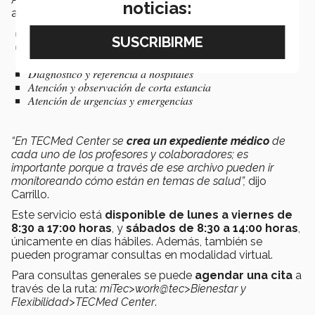
noticias:
algunos de los siguientes servicios:
Consulta general
Atención médica inicial, medición de signos vitales,
inyecciones, etc.
Diagnóstico y referencia a hospitales
Atención y observación de corta estancia
Atención de urgencias y emergencias
“En TECMed Center se
crea un expediente médico
de
cada uno de los profesores y colaboradores; es
importante porque a través de ese archivo pueden ir
monitoreando cómo están en temas de salud”,
dijo
Carrillo.
Este servicio está
disponible de lunes a viernes de
8:30 a 17:00 horas
, y
sábados de 8:30 a 14:00 horas
,
únicamente en días hábiles. Además, también se
pueden programar consultas en modalidad virtual.
Para consultas generales se puede
agendar una cita
a
través de la ruta:
miTec>work@tec>Bienestar y
Flexibilidad>TECMed Center
.