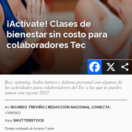
¡Actívate! Clases de
bienestar sin costo para
colaboradores Tec
Facebook
X
Box, spinning, bailes latinos y defensa personal son algunas de
las actividades para colaboradores del Tec a las que te puedes
sumar este agosto 2022
Por
-
RICARDO TREVIÑO | REDACCIÓN NACIONAL CONECTA
17/08/2022
Fotos
SHUTTERSTOCK
Tiempo estimado de lectura:5 mins