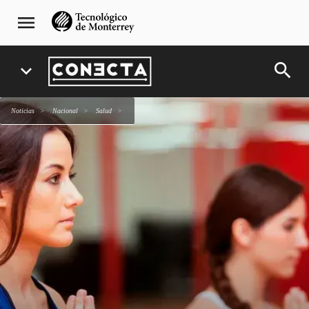
Pasar
navegación
menu
al
principal
contenido
principal
search
expand_more
Noticias
Nacional
salud