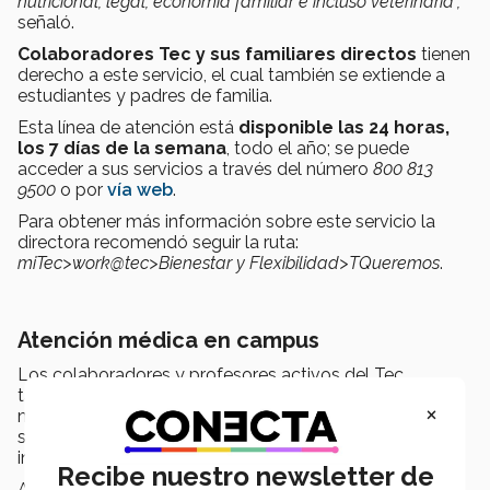
nutricional, legal, economía familiar e incluso veterinaria”,
señaló.
Colaboradores Tec y sus familiares directos
tienen
derecho a este servicio, el cual también se extiende a
estudiantes y padres de familia.
Esta línea de atención está
disponible las 24 horas,
los 7 días de la semana
, todo el año; se puede
acceder a sus servicios a través del número
800 813
9500
o por
vía web
.
Para obtener más información sobre este servicio la
directora recomendó seguir la ruta:
miTec>work@tec>Bienestar y Flexibilidad>TQueremos
.
Atención médica en campus
Los colaboradores y profesores activos del Tec
también tienen un servicio enfocado a la atención
×
médica de primer contacto llamado
TECMed Center
,
sin costo y disponible en los campus y otras
instalaciones del Tec.
Recibe nuestro newsletter de
Actualmente
hay 37 TECMed Centers
que ofrecen