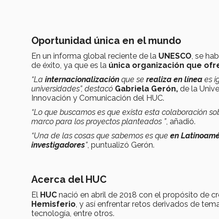
Oportunidad única en el mundo
En un informa global reciente de la
UNESCO
, se ha
de éxito, ya que es la
única organización que ofr
“La
internacionalización
que se
realiza en línea
es i
universidades”, destacó
Gabriela Gerón,
de la Univ
Innovación y Comunicación del HUC.
“Lo que buscamos es que exista esta colaboración so
marco para los proyectos planteados ”
, añadió.
“Una de las cosas que sabemos es que
en Latinoamé
investigadores
”
, puntualizó Gerón.
Acerca del HUC
El
HUC
nació en abril de 2018 con el propósito de c
Hemisferio
, y así enfrentar retos derivados de t
tecnología, entre otros.