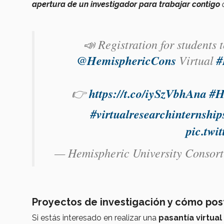
apertura de un investigador para trabajar contigo
o
📣 Registration for students 
@HemisphericCons
Virtual
#
👉
https://t.co/iySzVbhAna
#H
#virtualresearchinternship
pic.twi
— Hemispheric University Conso
Proyectos de investigación y cómo pos
Si estás interesado en realizar una
pasantía virtual