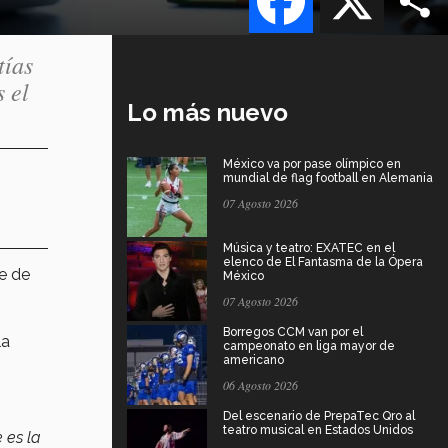
tías
 el
Lo más nuevo
México va por pase olímpico en
mundial de flag football en Alemania
07 Agosto 2026
Música y teatro: EXATEC en el
elenco de El Fantasma de la Ópera
e de
México
07 Agosto 2026
Borregos CCM van por el
la
campeonato en liga mayor de
americano
06 Agosto 2026
Del escenario de PrepaTec Qro al
teatro musical en Estados Unidos
 es la