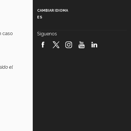
Más que un festival cultural: así es
la magia de VIBRART 2026 (video)
CAMBIAR IDIOMA
ES
Javier Guzmán: investigación con
impacto social (video)
 caso
Síguenos
¡México, en el top del mundial de
robótica FIRST 2026! (video)
Vida Tec: Pasión, disciplina y
básquetbol, con Gael Adame
(video)
sido el
¿Cómo es el Modelo Educativo
Tec? (video)
Vida Tec: Feminismo e Inteligencia
Artificial, Paola Ricaurte (video)