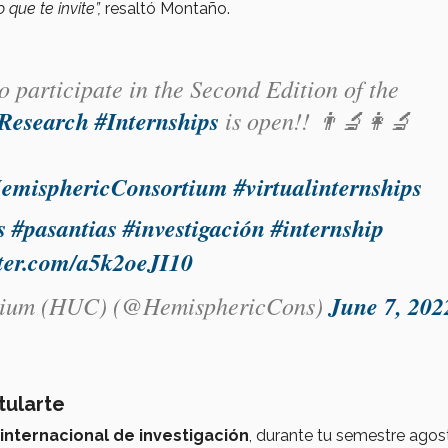
 que te invite”
,
resaltó Montaño.
to participate in the Second Edition of the
Research
#Internships
is open!! 👨‍🔬👩‍🔬
emisphericConsortium
#virtualinternships
s
#pasantias
#investigación
#internship
tter.com/a5k2oeJI10
rtium (HUC) (@HemisphericCons)
June 7, 202
tularte
 internacional de investigación
, durante tu semestre agos