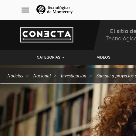
Pasar
navegación
menu
al
principal
contenido
principal
El sitio d
Tecnológic
Menu
CATEGORÍAS
VIDEOS
Comunidad
Noticias
Nacional
Investigación
Súmate a proyectos 