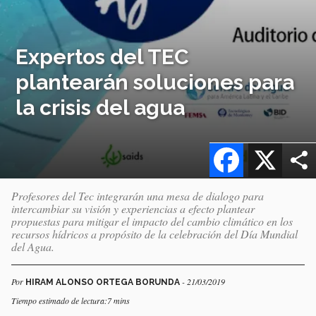
Expertos del TEC
plantearán soluciones para
la crisis del agua
Facebook
X
Profesores del Tec integrarán una mesa de dialogo para
intercambiar su visión y experiencias a efecto plantear
propuestas para mitigar el impacto del cambio climático en los
recursos hídricos a propósito de la celebración del Día Mundial
del Agua.
Por
- 21/03/2019
HIRAM ALONSO ORTEGA BORUNDA
Tiempo estimado de lectura:7 mins