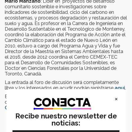
Mario Manzano
: Líder en proyectos de desarrollo
comunitario sostenible e investigaciones sobre
indicadores de sostenibilidad, ciclo del carbono en
ecosistemas, y procesos degradación y restauración del
suelo y agua. Es profesor en la Carrera de Ingeniería en
Desarrollo Sustentable en el Tecnológico de Monterrey,
coordinó la elaboración del Programa de Acción ante el
Cambio Climático para el estado de Nuevo León en
2010, estuvo a cargo del Programa Agua y Vida y fue
Director de la Maestría en Sistemas Ambientales hasta
el 2016, desde 2012 coordina el Centro CEMEX-TEC
para el Desarrollo de Comunidades Sostenibles, es
Doctor en Ciencias Forestales por la Universidad de
Toronto, Canadá.
La entrada al foro de discusión será completamente
libre y los interesados en acudir podrán registrarse
aquí
.
El evento será transmitido totalmente en vivo a través
×
de
“Livestream”
y Facebook Live, en la “
fanpage
” del
Centro del Agua para América Latina y el Caribe.
Recibe nuestro newsletter de
noticias: