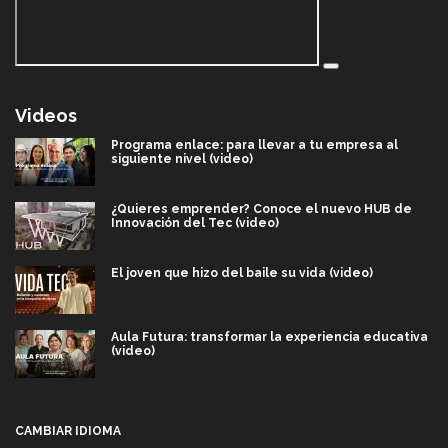
Videos
Programa enlace: para llevar a tu empresa al
siguiente nivel (video)
¿Quieres emprender? Conoce el nuevo HUB de
Innovación del Tec (video)
El joven que hizo del baile su vida (video)
Aula Futura: transformar la experiencia educativa
(video)
Más que un festival cultural: así es la magia de
VIBRART 2026 (video)
CAMBIAR IDIOMA