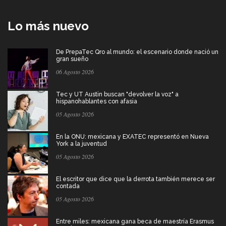
Lo más nuevo
De PrepaTec Qro al mundo: el escenario donde nació un
gran sueño
06 Agosto 2026
Tec y UT Austin buscan "devolver la voz" a
hispanohablantes con afasia
05 Agosto 2026
En la ONU: mexicana y EXATEC representó en Nueva
York a la juventud
05 Agosto 2026
El escritor que dice que la derrota también merece ser
contada
05 Agosto 2026
Entre miles: mexicana gana beca de maestría Erasmus