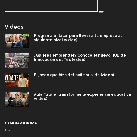
Videos
Programa enlace: para llevar a tu empresa al
siguiente nivel (video)
¿Quieres emprender? Conoce el nuevo HUB de
Innovación del Tec (video)
El joven que hizo del baile su vida (video)
Aula Futura: transformar la experiencia educativa
(video)
Más que un festival cultural: así es la magia de
VIBRART 2026 (video)
CAMBIAR IDIOMA
ES
Javier Guzmán: investigación con impacto social