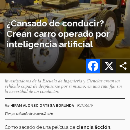
¿Cansado de conducir?
Crean carro operado por
inteligencia artificial
Facebook
X
Investigadores de la Escuela de Ingeniería y Ciencias crean un
vehículo capaz de desplazarse por sí mismo, en una ruta fija sin
la necesidad de un conductor.
Por
- 06/11/2019
HIRAM ALONSO ORTEGA BORUNDA
Tiempo estimado de lectura:2 mins
Como sacado de una película de
ciencia ficción
,