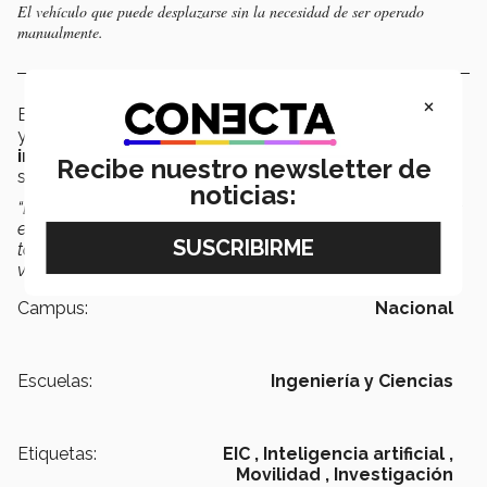
El vehículo que puede desplazarse sin la necesidad de ser operado
manualmente.
×
El prototipo es sólo la primera parte de este proyecto
ya que se busca escalarlo para producir
vehículos
inteligentes
que transporten carga e incluso personas
Recibe nuestro newsletter de
sin la necesidad de contar con un piloto.
noticias:
“Estamos hablando de una comunicación entre vehículos
en tiempo real, que las experiencias de uno, sirvan para
todos dentro de la gran red en el internet de los
vehículos”,
apuntó Rogelio Bustamante.
Campus:
Nacional
Escuelas:
Ingeniería y Ciencias
Etiquetas:
EIC ,
Inteligencia artificial ,
Movilidad ,
Investigación