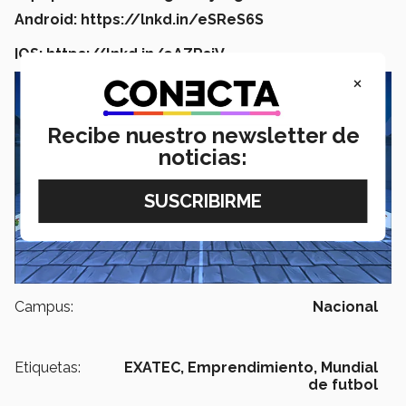
Android: https://lnkd.in/eSReS6S
IOS: https://lnkd.in/eAZRsjV
×
Recibe nuestro newsletter de
noticias:
Campus:
Nacional
Etiquetas:
EXATEC,
Emprendimiento,
Mundial
de futbol