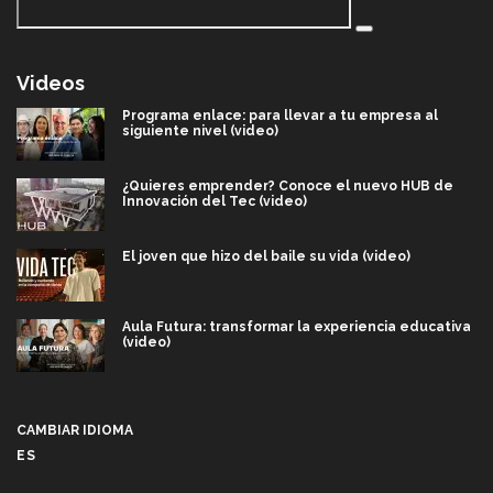
Videos
Programa enlace: para llevar a tu empresa al
siguiente nivel (video)
¿Quieres emprender? Conoce el nuevo HUB de
Innovación del Tec (video)
El joven que hizo del baile su vida (video)
Aula Futura: transformar la experiencia educativa
(video)
Más que un festival cultural: así es la magia de
VIBRART 2026 (video)
CAMBIAR IDIOMA
ES
Javier Guzmán: investigación con impacto social
(video)