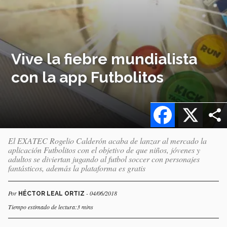
Vive la fiebre mundialista
con la app Futbolitos
Facebook
X
El EXATEC Rogelio Calderón acaba de lanzar al mercado la
aplicación Futbolitos con el objetivo de que niños, jóvenes y
adultos se diviertan jugando al futbol soccer con personajes
fantásticos, además la plataforma es gratis
Por
- 04/06/2018
HÉCTOR LEAL ORTIZ
Tiempo estimado de lectura:3 mins