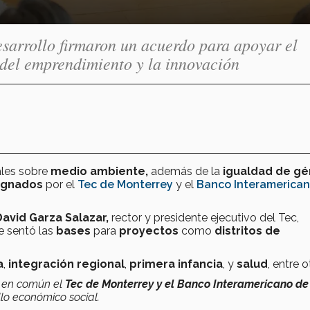
sarrollo firmaron un acuerdo para apoyar el
 del emprendimiento y la innovación
ales sobre
medio ambiente,
además
de la
igualdad de g
ignados
por el
Tec de Monterrey
y el
Banco Interamerica
David Garza Salazar,
rector y presidente ejecutivo del Tec,
 sentó las
bases
para
proyectos
como
distritos de
a
,
integración regional
,
primera infancia
, y
salud
, entre o
n en común el
Tec de Monterrey y el Banco Interamericano de
llo económico social.