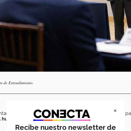
um de Entendimiento.
×
ntar la
eficiencia
de todos los
esfuerzos desplegados
pa
l humano en México
.
Recibe nuestro newsletter de