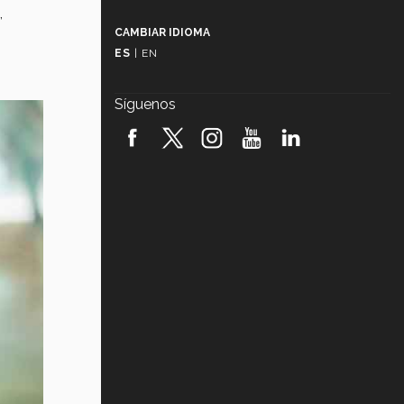
Más que un festival cultural: así es
,
la magia de VIBRART 2026 (video)
CAMBIAR IDIOMA
ES
|
EN
Javier Guzmán: investigación con
impacto social (video)
Síguenos
¡México, en el top del mundial de
robótica FIRST 2026! (video)
Vida Tec: Pasión, disciplina y
básquetbol, con Gael Adame
(video)
¿Cómo es el Modelo Educativo
Tec? (video)
Vida Tec: Feminismo e Inteligencia
Artificial, Paola Ricaurte (video)