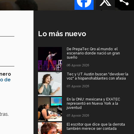
Lo más nuevo
De PrepaTec Qro al mundo: el
escenario donde nació un gran
sueño
06 Agosto 2026
énero
Tec y UT Austin buscan "devolver la
voz" a hispanohablantes con afasia
no de
05 Agosto 2026
En la ONU: mexicana y EXATEC
representó en Nueva York a la
juventud
tras.
05 Agosto 2026
El escritor que dice que la derrota
también merece ser contada