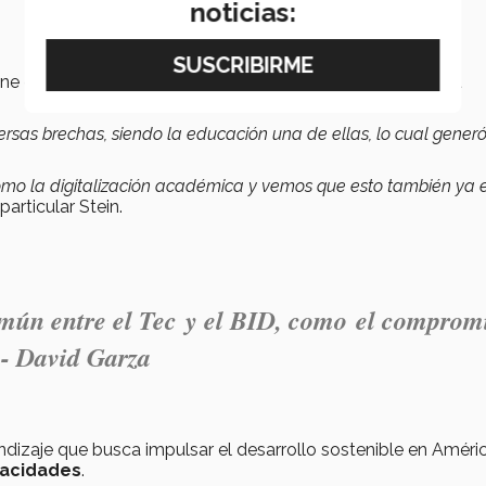
noticias:
ene el objetivo de
forjar una alianza colaborativa
con la
sas brechas, siendo la educación una de ellas, lo cual gener
mo la digitalización académica y vemos que esto también ya 
particular Stein.
mún entre el Tec y el BID, como el comprom
.- David Garza
ndizaje que busca impulsar el desarrollo sostenible en Améri
pacidades
.