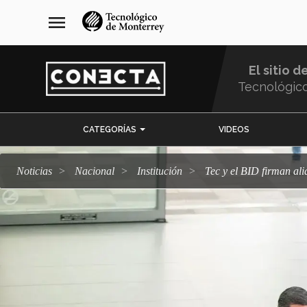
Pasar
navegación
menu
al
principal
contenido
principal
El sitio d
Tecnológic
Menu
CATEGORÍAS
VIDEOS
Comunidad
Noticias
Nacional
Institución
Tec y el BID firman al