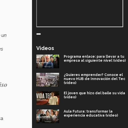
ó un
Videos
es
Programa enlace: para llevar a tu
empresa al siguiente nivel (video)
¿Quieres emprender? Conoce el
nuevo HUB de Innovación del Tec
iso
(video)
El joven que hizo del baile su vida
(video)
Aula Futura: transformar la
experiencia educativa (video)
ca