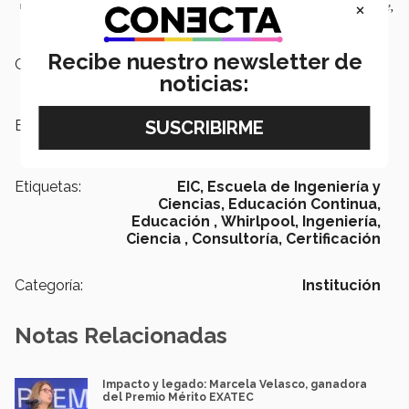
×
Martín López Méndez, director de Vinculación, Región Norte,
Tec de Monterrey
Recibe nuestro newsletter de
Campus:
Nacional
noticias:
Escuelas:
Ingeniería y Ciencias
Etiquetas:
EIC,
Escuela de Ingeniería y
Ciencias,
Educación Continua,
Educación ,
Whirlpool,
Ingeniería,
Ciencia ,
Consultoría,
Certificación
Categoría:
Institución
Notas Relacionadas
Impacto y legado: Marcela Velasco, ganadora
del Premio Mérito EXATEC