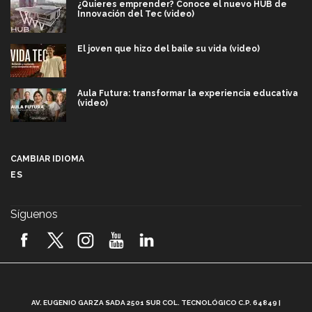
¿Quieres emprender? Conoce el nuevo HUB de
Innovación del Tec (video)
El joven que hizo del baile su vida (video)
Aula Futura: transformar la experiencia educativa
(video)
Más que un festival cultural: así es la magia de
VIBRART 2026 (video)
CAMBIAR IDIOMA
ES
Javier Guzmán: investigación con impacto social
(video)
Síguenos
¡México, en el top del mundial de robótica FIRST
2026! (video)
Vida Tec: Pasión, disciplina y básquetbol, con Gael
Adame (video)
A
AV. EUGENIO GARZA SADA 2501 SUR COL. TECNOLÓGICO C.P. 64849 |