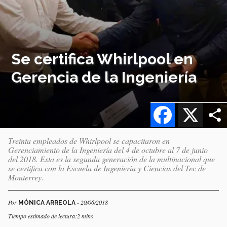
Se certifica Whirlpool en
Gerencia de la Ingeniería
Facebook
X
Treinta empleados de Whirlpool se capacitaron en
Gerenciamiento de la Ingeniería del 4 de octubre al 7 de junio
del 2018. Esta es la segunda generación de la multinacional que
se certifica con la Escuela de Ingeniería y Ciencias del Tec de
Monterrey.
Por
- 20/06/2018
MÓNICA ARREOLA
Tiempo estimado de lectura:2 mins