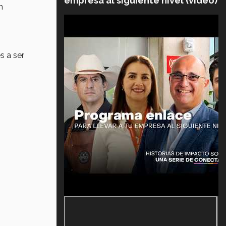
empresa al siguiente nivel (video)
n
s a ser