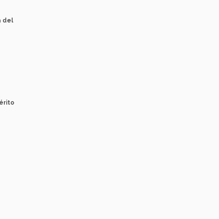
a del
érito