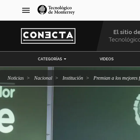
Pasar
navegación
menu
al
principal
contenido
principal
El sitio d
Tecnológic
Menu
CATEGORÍAS
VIDEOS
Comunidad
Noticias
Nacional
Institución
Premian a los mejores 