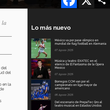
 la
Lo más nuevo
México va por pase olímpico en
mundial de flag football en Alemania
07 Agosto 2026
Música y teatro: EXATEC en el
elenco de El Fantasma de la Ópera
 del
Mexico
lud del
07 Agosto 2026
Borregos CCM van por el
o en la
campeonato en liga mayor de
 de
americano
06 Agosto 2026
s
Del escenario de PrepaTec Qro al
teatro musical en Estados Unidos