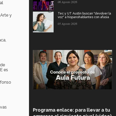
06 Agosto 2026
al
Tec y UT Austin buscan "devolver la
 Arte y
voz" a hispanohablantes con afasia
05 Agosto 2026
aca,
ede
FE es
lfonso
evas
Programa enlace: para llevar a tu