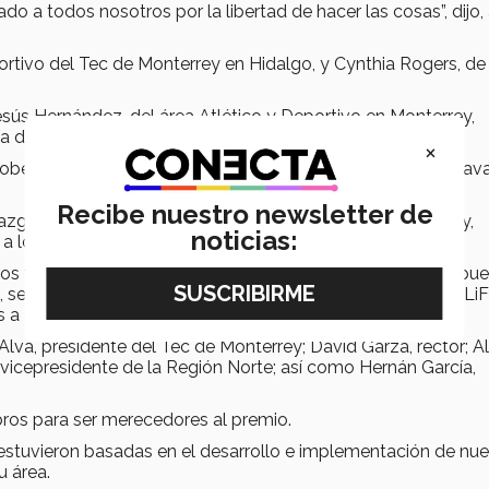
do a todos nosotros por la libertad de hacer las cosas”, dijo, 
portivo del Tec de Monterrey en Hidalgo, y Cynthia Rogers, de
 Jesús Hernández, del área Atlético y Deportivo en Monterrey,
ía de campus Santa Fe ganó en la categoría Consejero.
×
 Roberto Pedro Silva, del área Atlético y Deportivo en Cuernav
Recibe nuestro newsletter de
azgo y Formación Estudiantil (LiFE) en el Tec de Monterrey,
noticias:
 a los formadores.
tros formadores y lo que queremos es como un formador pu
, se realice y sea exitoso. El compromiso que tenemos en Li
 a alcanzar su realización”.
 Alva, presidente del Tec de Monterrey; David Garza, rector; A
vicepresidente de la Región Norte; así como Hernán García,
bros para ser merecedores al premio.
 estuvieron basadas en el desarrollo e implementación de nu
u área.