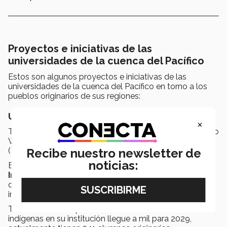
Proyectos e iniciativas de las
universidades de la cuenca del Pacífico
Estos son algunos proyectos e iniciativas de las
universidades de la cuenca del Pacífico en torno a los
pueblos originarios de sus regiones:
Universidad de Melbourne
×
Tienen la Escuela de Población y Salud Global; el Centro
Wilin para las Artes Indígenas y el Desarrollo Cultural
(Tikiri Onus), y un Programa de Estudios Indígenas.
Recibe nuestro newsletter de
noticias:
Buscan crear un nuevo
doctorado en Conocimiento
Indígena
, a partir de 2023, que se centrará en el
conocimiento indígena como un área temática
interdisciplinaria.
También buscan que el número de estudiantes
indígenas en su institución llegue a mil para 2029,