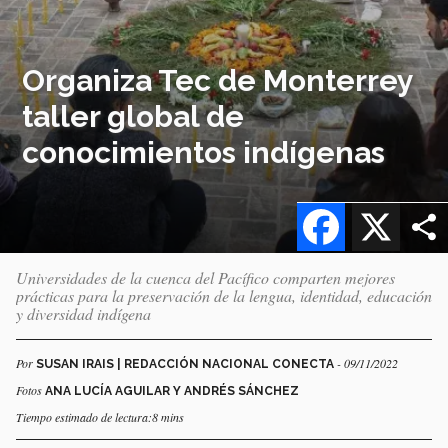
Organiza Tec de Monterrey
taller global de
conocimientos indígenas
Facebook
X
Universidades de la cuenca del Pacífico comparten mejores
prácticas para la preservación de la lengua, identidad, educación
y diversidad indígena
Por
- 09/11/2022
SUSAN IRAIS | REDACCIÓN NACIONAL CONECTA
Fotos
ANA LUCÍA AGUILAR Y ANDRÉS SÁNCHEZ
Tiempo estimado de lectura:8 mins