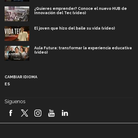
¿Quieres emprender? Conoce el nuevo HUB de
Innovación del Tec (video)
El joven que hizo del baile su vida (video)
Aula Futura: transformar la experiencia educativa
(video)
Más que un festival cultural: así es la magia de
VIBRART 2026 (video)
CAMBIAR IDIOMA
ES
Javier Guzmán: investigación con impacto social
(video)
Síguenos
¡México, en el top del mundial de robótica FIRST
2026! (video)
Vida Tec: Pasión, disciplina y básquetbol, con Gael
Adame (video)
A