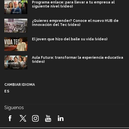
Programa enlace: para llevar a tu empresa al
siguiente nivel (video)
¿Quieres emprender? Conoce el nuevo HUB de
Innovación del Tec (video)
El joven que hizo del baile su vida (video)
Aula Futura: transformar la experiencia educativa
(video)
Más que un festival cultural: así es la magia de
VIBRART 2026 (video)
CAMBIAR IDIOMA
ES
Javier Guzmán: investigación con impacto social
(video)
Síguenos
¡México, en el top del mundial de robótica FIRST
2026! (video)