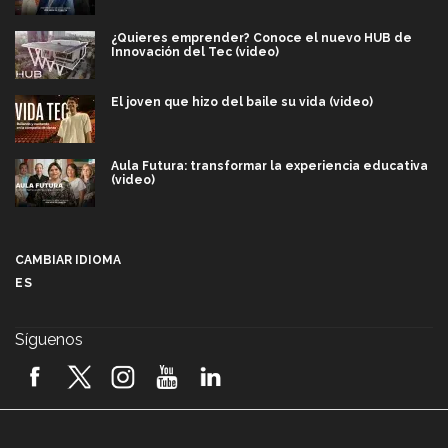
¿Quieres emprender? Conoce el nuevo HUB de
Innovación del Tec (video)
El joven que hizo del baile su vida (video)
Aula Futura: transformar la experiencia educativa
(video)
Más que un festival cultural: así es la magia de
VIBRART 2026 (video)
CAMBIAR IDIOMA
ES
Javier Guzmán: investigación con impacto social
(video)
Síguenos
¡México, en el top del mundial de robótica FIRST
2026! (video)
Vida Tec: Pasión, disciplina y básquetbol, con Gael
Adame (video)