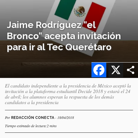
Jaime Rodríguez "el
Bronco" acepta invitación
para ir al Tec Querétaro
Facebook
X
El candidato independiente a la presidencia de México aceptó la
invitación a la plataforma estudiantil Decide 2018 y estará el 24
de abril; los alumnos esperan la respuesta de los demás
candidatos a la presidencia
Por
- 18/04/2018
REDACCIÓN CONECTA
Tiempo estimado de lectura:2 mins