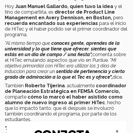
Hoy
Juan Manuel Gallardo, quien tuvo la idea
y el
tino de compartirla, es
director de Product Line
Management en Avery Dennison, en Boston,
pero
recuerda encantado sus experiencias
para el inicio
de HiTec y el haber podido ser el primer coordinador del
programa.
"Al mismo tiempo que
conoces gente, aprendes de la
universidad y lo que tiene que ofrecer
,
sientes que
estás en un dia de campo / una fiesta",
comenta sobre
el HiTec emulando aspectos que vio en Purdue.
"Mi
objetivo primordial con HiTec era utilizar los 3 dias de
induccion para crear un
sentido de pertenencia y cierto
grado de admiración a lo que el Tec es y ofrece
",
dice.
También
Roberto Tijerina
, actualmente
coordinador
de Planeación Estratégica en FEMSA Comercio,
comparte
cómo lo marcó el haber asistido como
alumno de nuevo ingreso al primer HiTec
, hecho
que lo impactó tanto, que él después se involucró
también coordinando el programa, por parte de los
estudiantes.
"Al final de cuentas es la primera imagen que te llevas
×