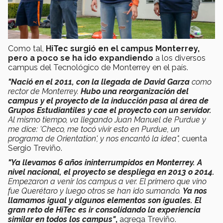
Como tal,
HiTec surgió en el campus Monterrey,
pero a poco se ha ido expandiendo
a los diversos
campus del Tecnológico de Monterrey en el país.
"Nació en el 2011, con la llegada de David Garza
como
rector de Monterrey.
Hubo una reorganización del
campus y el proyecto de la inducción pasa al área de
Grupos Estudiantiles y cae el proyecto con un servidor.
Al mismo tiempo, va llegando Juan Manuel de Purdue y
me dice: 'Checo, me tocó vivir esto en Purdue, un
programa de Orientation', y nos encantó la idea",
cuenta
Sergio Treviño.
"Ya llevamos 6 años ininterrumpidos en Monterrey. A
nivel nacional, el proyecto se despliega en 2013 o 2014.
Empezaron a venir los campus a ver. El primero que vino
fue Querétaro y luego otros se han ido sumando.
Ya nos
llamamos igual y algunos elementos son iguales. El
gran reto de HiTec es ir consolidando la experiencia
similar en todos los campus"
,
agrega Treviño.