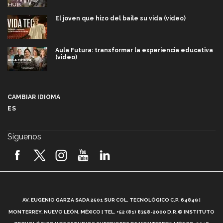
El joven que hizo del baile su vida (video)
Aula Futura: transformar la experiencia educativa
(video)
Más que un festival cultural: así es la magia de
VIBRART 2026 (video)
CAMBIAR IDIOMA
ES
Javier Guzmán: investigación con impacto social
(video)
Síguenos
¡México, en el top del mundial de robótica FIRST
2026! (video)
Vida Tec: Pasión, disciplina y básquetbol, con Gael
Adame (video)
A
AV. EUGENIO GARZA SADA 2501 SUR COL. TECNOLÓGICO C.P. 64849 |
L
¿Cómo es el Modelo Educativo Tec? (video)
MONTERREY, NUEVO LEÓN, MÉXICO | TEL. +52 (81) 8358-2000 D.R.© INSTITUTO