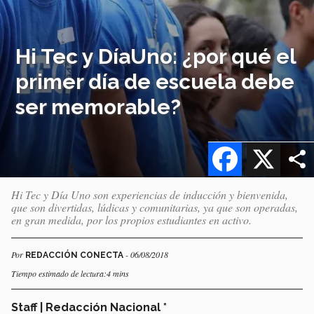
Hi Tec y DíaUno: ¿por qué el
primer día de escuela debe
ser memorable?
Facebook
X
Hi Tec y Día Uno son experiencias de inducción y bienvenida,
que son divertidas, lúdicas y comunitarias, ya que son operadas,
en gran medida, por los propios estudiantes en activo.
Por
- 06/08/2018
REDACCIÓN CONECTA
Tiempo estimado de lectura:4 mins
Staff | Redacción Nacional *