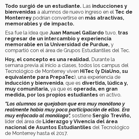
Todo surgió de un estudiante.
Las
inducciones y
bienvenidas
a alumnos de nuevo ingreso en el
Tec de
Monterrey
podrían convertirse en
más atractivas,
memorables y de impacto.
Esa fue la idea que
Juan Manuel Gallardo
tuvo,
tras
regresar de un intercambio y experiencia
memorable en la Universidad de Purdue,
y
compartió con el área de Grupos Estudiantiles del Tec.
Hoy, el concepto es una realidad.
Durante la
semana previa al inicio a clases, todos los campus del
Tecnológico de Monterrey viven
HiTec (y DíaUno, su
equivalente para PrepaTec
), una experiencia de
inducción y bienvenida
, que es
divertida, lúdica y,
muy comunitaria,
ya que es
operada, en gran
medida, por los propios estudiantes
en activo.
"Los alumnos se quejaban que era muy monótono y
realmente había muy poca participación de ellos. Era
muy enfocado al monólogo",
sostiene
Sergio Treviño,
líder del área de
Liderazgo y Vivencia del área
nacional de Asuntos Estudiantiles
del Tecnológico
de Monterrey hasta el 2017.