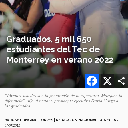
Graduados, 5 mil 650
estudiantes del Tec de
Monterrey en verano 2022
Facebook
X
"Jóvenes, ustedes son la generación de la esperanza. Marquen la
diferencia", dijo el rector y presidente ejecutivo David Garza a
los graduados
Por
-
JOSÉ LONGINO TORRES | REDACCIÓN NACIONAL CONECTA
01/07/2022