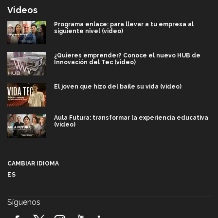
Videos
Programa enlace: para llevar a tu empresa al
siguiente nivel (video)
¿Quieres emprender? Conoce el nuevo HUB de
Innovación del Tec (video)
El joven que hizo del baile su vida (video)
Aula Futura: transformar la experiencia educativa
(video)
Más que un festival cultural: así es la magia de
VIBRART 2026 (video)
CAMBIAR IDIOMA
ES
Javier Guzmán: investigación con impacto social
(video)
Síguenos
¡México, en el top del mundial de robótica FIRST
2026! (video)