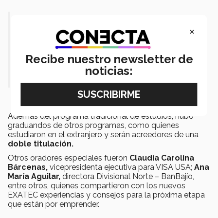
"Esa razón de vida tiene que ser tu
×
trascendencia, tu huella y el valor
que dejas en este mundo a eso
Recibe nuestro newsletter de
noticias:
venimos, a mejorarlo”.
Además del programa tradicional de estudios, hubo
graduandos de otros programas, como quienes
estudiaron en el extranjero y serán acreedores de una
doble titulación.
Otros oradores especiales fueron
Claudia Carolina
Bárcenas,
vicepresidenta ejecutiva para VISA USA;
Ana
María Aguilar,
directora Divisional Norte – BanBajío,
entre otros, quienes compartieron con los nuevos
EXATEC experiencias y consejos para la próxima etapa
que están por emprender.