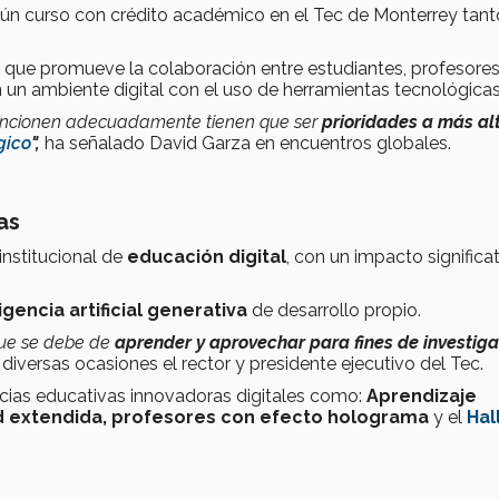
n curso con crédito académico en el Tec de Monterrey tant
que promueve la colaboración entre estudiantes, profesores
n un ambiente digital con el uso de herramientas tecnológicas
ncionen adecuadamente tienen que ser
prioridades a más al
gico
",
ha señalado David Garza en encuentros globales.
as
institucional de
educación digital
, con un impacto significa
igencia artificial
generativa
de desarrollo propio.
que se debe de
aprender y aprovechar para fines de investiga
iversas ocasiones el rector y presidente ejecutivo del Tec.
encias educativas innovadoras digitales como:
Aprendizaje
d extendida,
profesores con efecto holograma
y el
Hal