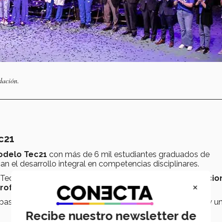
dación.
c21
odelo Tec21
con más de 6 mil estudiantes graduados de
can el desarrollo integral en competencias disciplinares.
 Tec distribuidos en concentraciones,
programa internacion
×
profesionales empresariales e investigación
.
basado en retos, con flexibilidad, profesores inspiradores y u
Recibe nuestro newsletter de