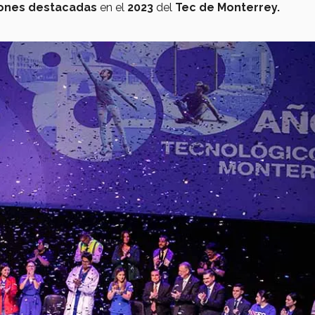
ones destacadas
en el
2023
del
Tec de Monterrey.