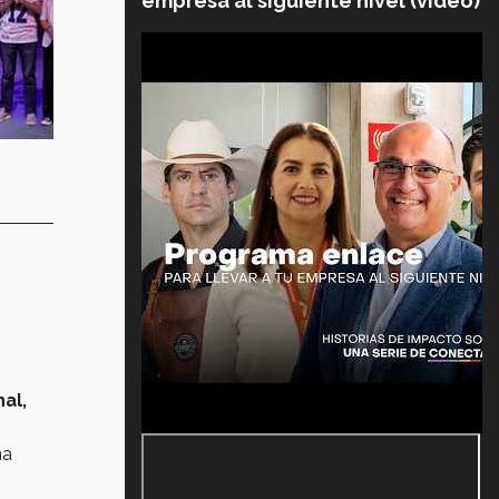
empresa al siguiente nivel (video)
al,
na