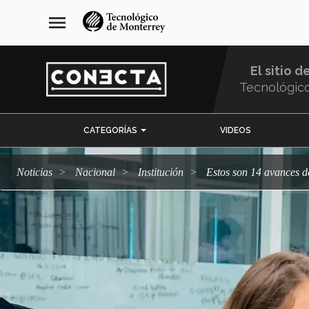
Pasar
navegación
menu
al
principal
contenido
principal
El sitio d
Tecnológic
Menu
CATEGORÍAS
VIDEOS
Comunidad
Noticias
Nacional
Institución
Estos son 14 avances 