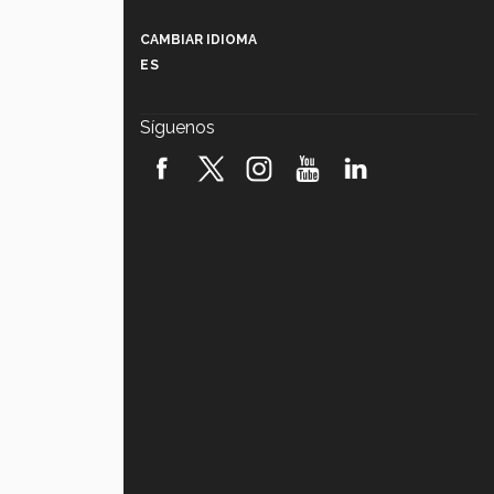
Más que un festival cultural: así es
la magia de VIBRART 2026 (video)
CAMBIAR IDIOMA
ES
Javier Guzmán: investigación con
impacto social (video)
Síguenos
¡México, en el top del mundial de
robótica FIRST 2026! (video)
Vida Tec: Pasión, disciplina y
básquetbol, con Gael Adame
(video)
¿Cómo es el Modelo Educativo
Tec? (video)
Vida Tec: Feminismo e Inteligencia
Artificial, Paola Ricaurte (video)