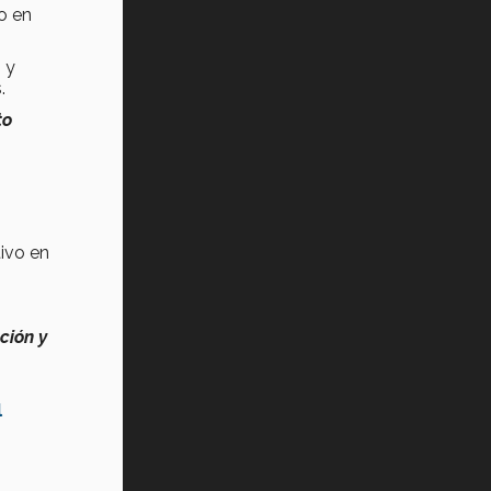
o en
 y
.
to
tivo en
ción y
l