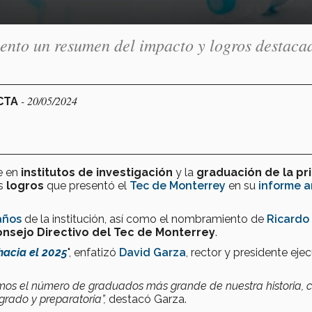
ento un resumen del impacto y logros destaca
- 20/05/2024
ECTA
e en
institutos de investigación
y la
graduación de la pr
s
logros
que presentó el
Tec de Monterrey
en su
informe a
años
de la institución, así como el nombramiento de
Ricardo
nsejo Directivo del Tec de Monterrey
.
hacia el 2025
", enfatizó
David Garza
, rector y presidente eje
imos el número de graduados más grande de nuestra historia, 
grado y preparatoria”,
destacó Garza.