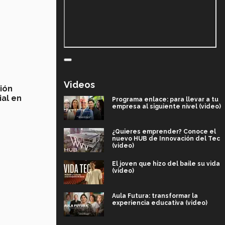
Videos
ión
ial en
Programa enlace: para llevar a tu
empresa al siguiente nivel (video)
¿Quieres emprender? Conoce el
nuevo HUB de Innovación del Tec
(video)
El joven que hizo del baile su vida
(video)
Aula Futura: transformar la
experiencia educativa (video)