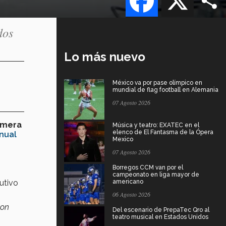
dos
Lo más nuevo
México va por pase olímpico en
mundial de flag football en Alemania
07 Agosto 2026
imera
Música y teatro: EXATEC en el
elenco de El Fantasma de la Ópera
nual
Mexico
07 Agosto 2026
Borregos CCM van por el
campeonato en liga mayor de
cutivo
americano
06 Agosto 2026
con
Del escenario de PrepaTec Qro al
teatro musical en Estados Unidos