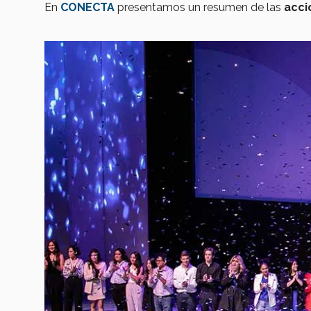
En
CONECTA
presentamos un resumen de las
acci