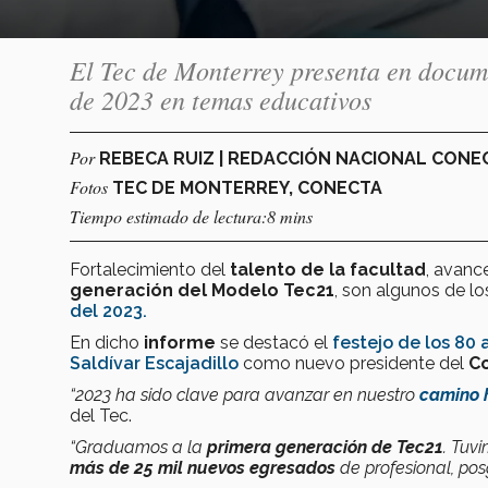
El Tec de Monterrey presenta en docum
de 2023 en temas educativos
Por
REBECA RUIZ | REDACCIÓN NACIONAL CON
Fotos
TEC DE MONTERREY, CONECTA
Tiempo estimado de lectura:8 mins
Fortalecimiento del
talento de la facultad
, avanc
generación del
Modelo Tec21
, son algunos de lo
del 2023.
En dicho
informe
se destacó el
festejo de los 80 
Saldívar Escajadillo
como nuevo presidente del
Co
“2023 ha sido clave para avanzar en nuestro
camino 
del Tec.
“Graduamos a la
primera generación de Tec21
. Tuv
más de 25 mil nuevos egresados
de profesional, pos