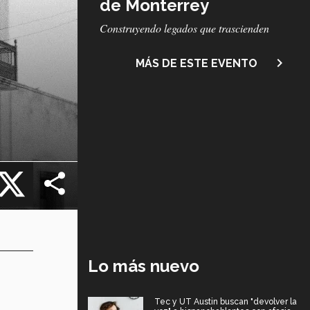
de Monterrey
Subtítulo
Construyendo legados que trascienden
navigate_next
MÁS DE ESTE EVENTO
cebook
X
Lo más nuevo
Tec y UT Austin buscan "devolver la