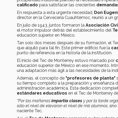
calificado
para satisfacer las crecientes
demandas 
En respuesta a esta urgente necesidad,
Don Eugen
director en la Cervecería Cuauhtémoc, reunió a un gr
En julio de 1943, juntos formaron la
Asociación Civi
el motor impulsor detrás del establecimiento del
Te
educación superior en México.
Tan solo dos meses después de su formación, el Tec
que alquiló para tal fin. Este primer edificio fue la
cas
punto de referencia en la historia de la institución.
El inicio del Tec de Monterrey estuvo marcado por
c
educación superior de México en ese momento. Intr
una adaptación más ágil a las necesidades de la indu
Además, el concepto de
"profesores de planta"
s
su tiempo completo a la preparación y enseñanza de 
administración académica. Esta dedicación complet
estándares educativos
en el Tec de Monterrey de
"Por las mañanas
impartía clases
y por la tarde or
sólo el nivel de elevaron el nivel de mis alumnos, sino
naciente Tec.