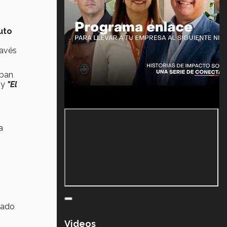
tuto
ravés
aban
"
y
"El
a
tado
Videos