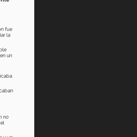
ón fue
ar la
ble
 en un
ficaba
icaban
n no
el