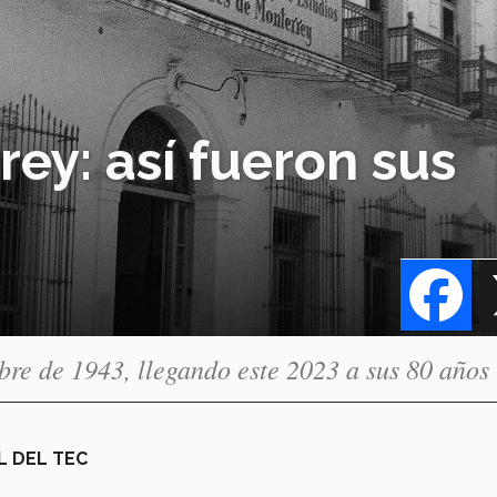
rey: así fueron sus
Fa
bre de 1943, llegando este 2023 a sus 80 años
L DEL TEC