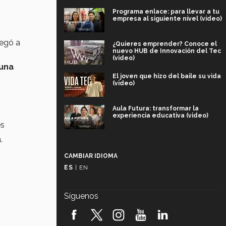
Programa enlace: para llevar a tu
empresa al siguiente nivel (video)
llegó a
¿Quieres emprender? Conoce el
nuevo HUB de Innovación del Tec
(video)
 una
El joven que hizo del baile su vida
(video)
Aula Futura: transformar la
experiencia educativa (video)
es
n
.
Más que un festival cultural: así es
la magia de VIBRART 2026 (video)
CAMBIAR IDIOMA
ES
|
EN
Javier Guzmán: investigación con
impacto social (video)
Síguenos
¡México, en el top del mundial de
robótica FIRST 2026! (video)