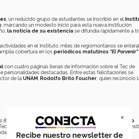
tes
, un reducido grupo de estudiantes se inscribió en el
Insti
y
, marcando un modesto inicio para esta nueva institución
ño,
la noticia de su existencia
se difundía rápidamente a t
ctividades en el Instituto, miles de regiomontanos se enter
 amplia cobertura en los
periódicos matutinos
"El Porvenir
al
con cuatro páginas llenas de información sobre el Tec de
e personalidades destacadas. Entre estas felicitaciones se
ector de la
UNAM
,
Rodolfo Brito Foucher
, quien reconoció l
×
as 8:00 de la mañana"
, nos habían indicado, cuenta
Librado
Tec. Sin embargo, muchos, con la experiencia de haber transi
udas.
Recibe nuestro newsletter de