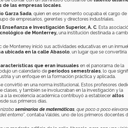
de las empresas locales
.
io Garza Sada
, quien en ese momento ocupaba el cargo de
upo de empresarios, gerentes y directores industriales.
l Enseñanza e Investigación Superior, A. C
. Esta asociaci
cnológico de Monterrey,
una institución destinada a cambi
 de Monterrey inició sus actividades educativas en un inmue
a ubicada en la calle Abasolo
, un lugar que se convertiría
aracterísticas que eran inusuales
en el panorama de la
odujo un calendario de
periodos semestrales
, lo que signi
stria y un enfoque en la formación práctica y aplicada.
e convirtió en una norma institucional. Estos profesores ded
clases, y también se involucraban en la investigación y la
a a la excelencia académica contribuyó a establecer
altos
sde sus primeros días.
ganizaba
seminarios de matemáticas
, que poco a poco elevaro
 del entorno"
, contaba Valdés, uno de los primeros docentes d