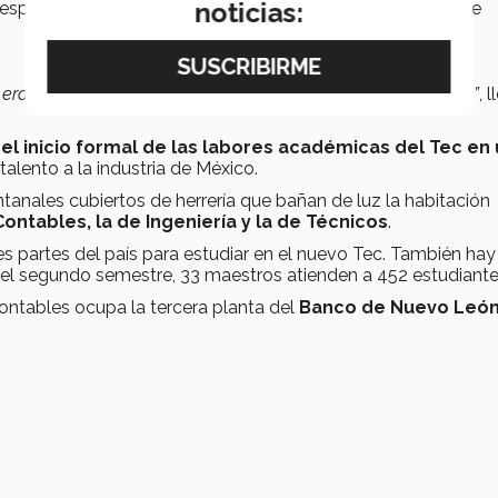
noticias:
 esperando en el escritorio del salón indicado el maestro de
era elevar el nivel de la enseñanza superior en Nuevo León”
, 
 el inicio formal de las labores académicas del Tec en
talento a la industria de México.
anales cubiertos de herrería que bañan de luz la habitación
ontables, la de Ingeniería y la de Técnicos
.
es partes del país para estudiar en el nuevo Tec. También hay
 el segundo semestre, 33 maestros atienden a 452 estudiant
Contables ocupa la tercera planta del
Banco de Nuevo Leó