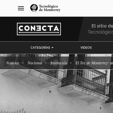
Pasar
navegación
menu
al
principal
contenido
principal
El sitio d
Tecnológic
Menu
CATEGORÍAS
VIDEOS
Comunidad
Noticias
Nacional
Institución
El Tec de Monterrey: as