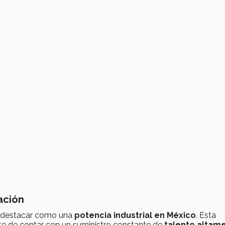
ación
a destacar como una
potencia industrial en México
. Esta
te de contar con un suministro constante de
talento altam