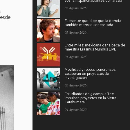
voz" a hispanohablantes con afasia
05 Agosto 2026
a
desde
El escritor que dice que la derrota
también merece ser contada
05 Agosto 2026
Entre miles: mexicana gana beca de
maestría Erasmus Mundus LIVE
05 Agosto 2026
Movilidad y robots: sonorenses
colaboran en proyectos de
investigación
05 Agosto 2026
Estudiantes de 5 campus Tec
impulsan proyectos en la Sierra
Tarahumara
04 Agosto 2026