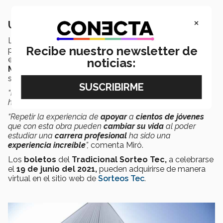
×
Una residencia con propósito
Las
ventas de boletos
de
Sorteos Tec
se destinan
Recibe nuestro newsletter de
para
becas
del
100% para una carrera profesional
en el
Tec
como parte del programa
Líderes del
noticias:
Mañana,
que apoya a jóvenes talentosos sin importar
su condición socioeconómica.
“Me parece un
programa
muy
bonito
que no creo que
haya alguien que no lo quiera apoyar.
“Repetir la experiencia de
apoyar
a
cientos de jóvenes
que con esta obra pueden
cambiar su vida
al poder
estudiar una
carrera profesional
ha sido una
experiencia increíble
”,
comenta Miró.
Los
boletos
del
Tradicional Sorteo Tec,
a celebrarse
el
19 de junio del 2021,
pueden adquirirse de manera
virtual en el sitio web de
Sorteos Tec
.