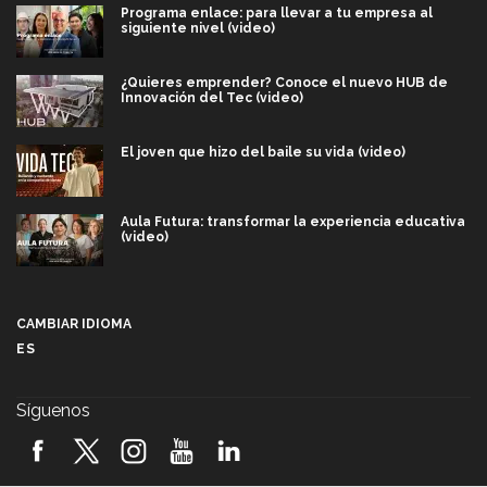
Programa enlace: para llevar a tu empresa al
siguiente nivel (video)
¿Quieres emprender? Conoce el nuevo HUB de
Innovación del Tec (video)
El joven que hizo del baile su vida (video)
Aula Futura: transformar la experiencia educativa
(video)
Más que un festival cultural: así es la magia de
VIBRART 2026 (video)
CAMBIAR IDIOMA
ES
Javier Guzmán: investigación con impacto social
(video)
Síguenos
¡México, en el top del mundial de robótica FIRST
2026! (video)