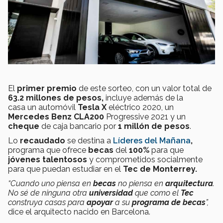
El
primer premio
de este sorteo, con un valor total de
63.2 millones de pesos,
incluye además de la
casa
un automóvil
Tesla X
eléctrico 2020, un
Mercedes Benz CLA200
Progressive 2021 y un
cheque
de caja bancario por
1 millón de pesos
.
Lo
recaudado
se destina a
Líderes del Mañana
,
programa que ofrece
becas
del
100%
para que
jóvenes talentosos
y comprometidos socialmente
para que puedan estudiar en el
Tec de Monterrey.
“Cuando uno piensa en
becas
no piensa en
arquitectura
.
No sé de ninguna otra
universidad
que como el
Tec
construya casas para
apoyar
a su
programa de becas
”,
dice el arquitecto nacido en Barcelona.