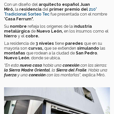
Con un diseño del
arquitecto español Juan
Miró,
la
residencia
del
primer premio del
210°
Tradicional Sorteo Tec
fue presentada con el nombre
"
Casa Ferrum".
Su
nombre
refleja los orígenes de la i
ndustria
metalúrgica
de
Nuevo León,
en los insumos como el
hierro
y el
cobre.
La residencia de
3 niveles
tiene
paredes
que en su
mayoría son
curvas,
que se extienden
simulando
las
montañas
que rodean a la ciudad de
San Pedro
,
Nuevo León
, donde se ubica.
“En esta
nueva casa
había una
conexión
con las sierras:
la Sierra Madre Oriental
, la
Sierra del Fraile
. Había una
fuerza
y una
conexión
con las montañas”
, explica Miró.