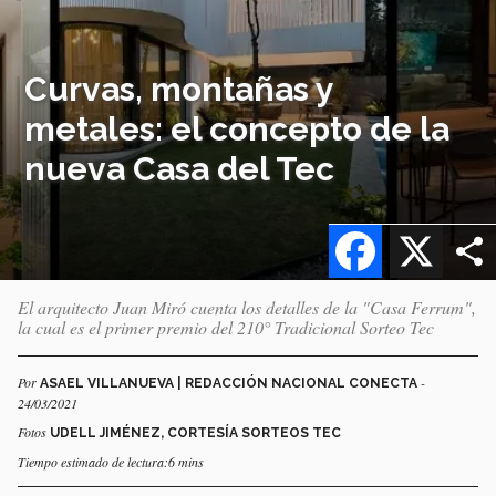
Curvas, montañas y
metales: el concepto de la
nueva Casa del Tec
Facebook
X
El arquitecto Juan Miró cuenta los detalles de la "Casa Ferrum",
la cual es el primer premio del 210° Tradicional Sorteo Tec
Por
-
ASAEL VILLANUEVA | REDACCIÓN NACIONAL CONECTA
24/03/2021
Fotos
UDELL JIMÉNEZ, CORTESÍA SORTEOS TEC
Tiempo estimado de lectura:6 mins