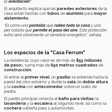
la
orientación"
.
El arquitecto explica que las
paredes exteriores
de la
casa están hechas con
tubos
de
aluminio
para
mayor
aislamiento.
“Es como una
pantalla
que
rodea toda la casa
y una
piel calada que
permite el paso del aire.
Esta protección
extra será claramente un beneficio energético”
, señala.
Los espacios de la "Casa Ferrum"
La residencia, cuyo valor es de más de
$55 millones
de peso
s, suma más de
650 metros cuadrados
de
construcción
.
Al entrar al
primer nivel
, un
pasillo
se extiende hasta la
pared del otro extremo y divide la
sala
de
doble altura
y la
cocina
con
antecomedor
sobre un suelo de
piedra.
El pasillo principal conecta el
baño para visitas;
la
lavandería
y la
escalera
al segundo nivel, así como la
cochera
cubierta para 3 automóviles.