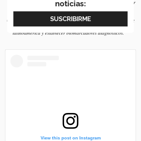
atención a las infancias:
con el fin de sensibilizar y capacitar
noticias:
a servidores públicos sobre la importancia de la primera
infancia.
Línea de investigación en experiencias adversas tempranas:
para determinar la prevalencia de eventos adversos en
latinoamérica y establecer biomarcadores diagnósticos.
View this post on Instagram