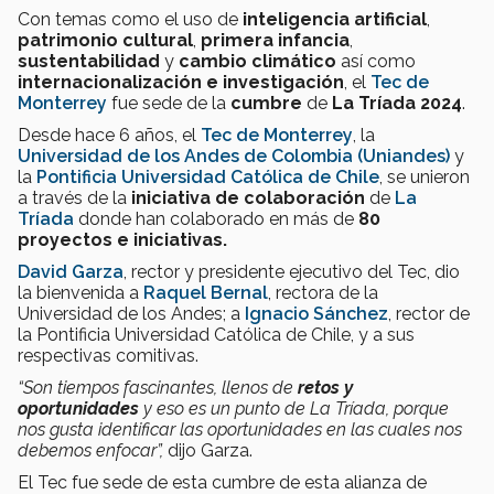
Con temas como el uso de
inteligencia artificial
,
patrimonio cultural
,
primera infancia
,
sustentabilidad
y
cambio climático
así como
internacionalización e investigación
, el
Tec de
Monterrey
fue sede de la
cumbre
de
La
Tríada 2024
.
Desde hace 6 años, el
Tec de Monterrey
, la
Universidad de los Andes de Colombia (Uniandes)
y
la
Pontificia Universidad Católica de Chile
, se unieron
a través de la
iniciativa de colaboración
de
La
Tríada
donde han colaborado en más de
80
proyectos e iniciativas.
David Garza
, rector y presidente ejecutivo del Tec, dio
la bienvenida a
Raquel Bernal
, rectora de la
Universidad de los Andes; a
Ignacio Sánchez
, rector de
la Pontificia Universidad Católica de Chile, y a sus
respectivas comitivas.
“Son tiempos fascinantes, llenos de
retos y
oportunidades
y eso es un punto de La Tríada, porque
nos gusta identificar las oportunidades en las cuales nos
debemos enfocar”,
dijo Garza.
El Tec fue sede de esta cumbre de esta alianza de