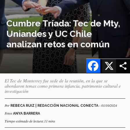
Cumbre Tríada: Tec de Mty,
Uniandes y UC Chile
analizan retos en común
Facebook
X
El Tec de Monterrey fue sede de la reunión, en la que se
abordaron temas como primera infancia, patrimonio cultural e
investigación
Por
- 01/10/2024
REBECA RUIZ | REDACCIÓN NACIONAL CONECTA
Fotos
ANYA BARRERA
Tiempo estimado de lectura:11 mins