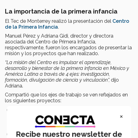
La importancia de la primera infancia
El Tec de Monterrey realizó la presentación del
Centro
de la Primera Infancia
.
Manuel Pérez y Adriana Gidi, director y directora
asociada del Centro de Primera Infancia,
respectivamente, fueron los encargados de presentar la
misión y los proyectos que han realizado.
“La misión del Centro es impulsar el aprendizaje,
desarrollo y bienestar de la primera infancia en México y
América Latina a través de 4 ejes: investigación,
formación, divulgación de ciencia y vinculación”,
dijo
Adriana.
Compartió que los ejes de trabajo se ven reflejados en
los siguientes proyectos:
Influencias ambientales de la respuesta adaptativa y
×
desadaptativa metabólica y fisiológica en niños que
experimentan estrés tóxico:
con el objetivo de disminuir la
prevalencia de condiciones deficientes de la salud.
Recibe nuestro newsletter de
Taller de presupuestación y planeación con enfoque en