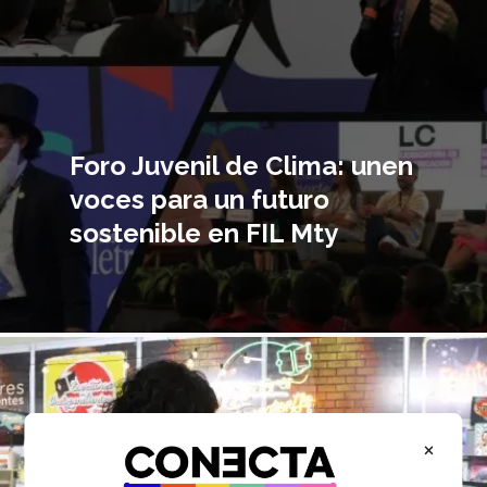
Foro Juvenil de Clima: unen
voces para un futuro
sostenible en FIL Mty
magen
incipal
×