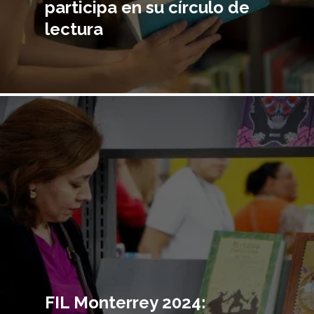
participa en su círculo de
lectura
Imagen
principal
FIL Monterrey 2024: