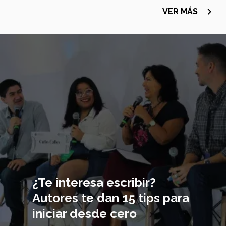
navigate_next
VER MÁS
Imagen
principal
¿Te interesa escribir?
Autores te dan 15 tips para
iniciar desde cero