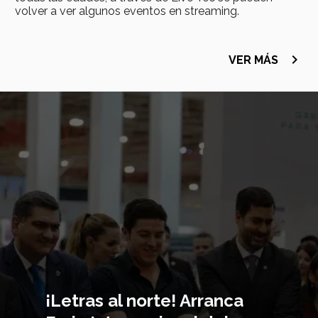
volver a ver algunos eventos en streaming.
navigate_next
VER MÁS
Imagen
principal
¡Letras al norte! Arranca