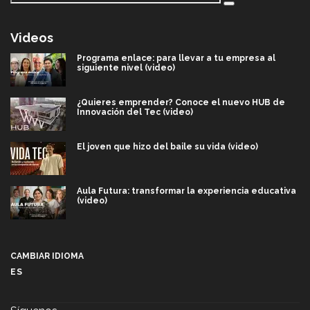
Videos
Programa enlace: para llevar a tu empresa al
siguiente nivel (video)
¿Quieres emprender? Conoce el nuevo HUB de
Innovación del Tec (video)
El joven que hizo del baile su vida (video)
Aula Futura: transformar la experiencia educativa
(video)
Más que un festival cultural: así es la magia de
VIBRART 2026 (video)
CAMBIAR IDIOMA
ES
Javier Guzmán: investigación con impacto social
(video)