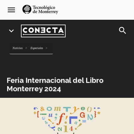
Pasar
navegación
menu
al
principal
contenido
principal
search
expand_more
Noticias
Especiales
Feria Internacional del Libro
Monterrey 2024
Imagen
o
logo