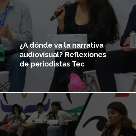
¿A dónde va la narrativa
audiovisual? Reflexiones
de periodistas Tec
Imagen
principal