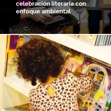
celebración literaria con
enfoque ambiental
magen
incipal