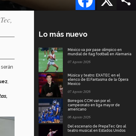
 Tec,
Lo más nuevo
México va por pase olímpico en
mundial de flag football en Alemania
07 Agosto 2026
, serán
Música y teatro: EXATEC en el
elenco de El Fantasma de la Ópera
uez
,
Mexico
07 Agosto 2026
tas,
Borregos CCM van por el
campeonato en liga mayor de
americano
06 Agosto 2026
Del escenario de PrepaTec Qro al
teatro musical en Estados Unidos