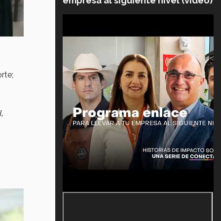
empresa al siguiente nivel (video)
rte;
d,