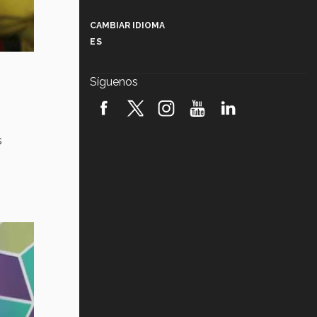
Más que un festival cultural: así es
la magia de VIBRART 2026 (video)
CAMBIAR IDIOMA
ES
Javier Guzmán: investigación con
impacto social (video)
Síguenos
¡México, en el top del mundial de
robótica FIRST 2026! (video)
s
Vida Tec: Pasión, disciplina y
básquetbol, con Gael Adame
(video)
¿Cómo es el Modelo Educativo
Tec? (video)
Vida Tec: Feminismo e Inteligencia
Artificial, Paola Ricaurte (video)