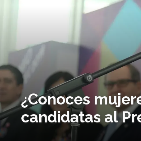
¿Conoces mujere
candidatas al P