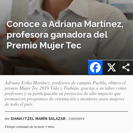
Conoce a Adriana Martínez,
profesora ganadora del
Premio Mujer Tec
Facebook
X
Adriana Erika Martínez, profesora de campus Puebla, obtuvo el
premio Mujer Tec 2019 Vida y Trabajo, gracias a su labor como
profesora y su participación en proyectos de alto impacto que
promueven programas de orientación y mentoreo para mujeres
de todo el país.
Por
- 21/03/2019
DIANA ITZEL MARÍN SALAZAR
Tiempo estimado de lectura:3 mins