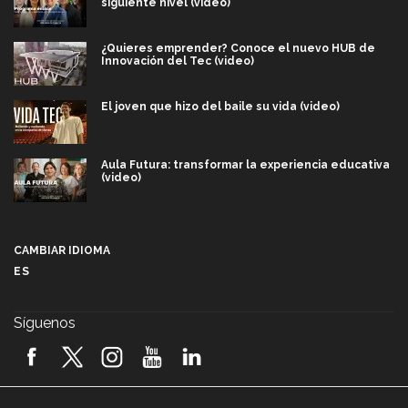
siguiente nivel (video)
¿Quieres emprender? Conoce el nuevo HUB de
Innovación del Tec (video)
El joven que hizo del baile su vida (video)
Aula Futura: transformar la experiencia educativa
(video)
Más que un festival cultural: así es la magia de
VIBRART 2026 (video)
CAMBIAR IDIOMA
ES
Javier Guzmán: investigación con impacto social
(video)
Síguenos
¡México, en el top del mundial de robótica FIRST
2026! (video)
Vida Tec: Pasión, disciplina y básquetbol, con Gael