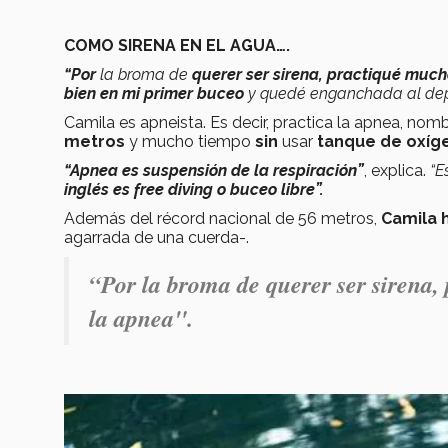
COMO SIRENA EN EL AGUA….
“Por
la broma de
querer ser sirena, practiqué muc
bien en mi primer buceo
y quedé enganchada al dep
Camila es apneista. Es decir, practica la apnea, no
metros
y mucho tiempo
sin
usar
tanque de oxíg
“Apnea es suspensión de la respiración”
, explica.
“E
inglés es free diving o buceo libre”.
Además del récord nacional de 56 metros,
Camila 
agarrada de una cuerda-.
“Por
la broma de
querer ser sirena
la apnea".