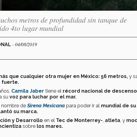
uchos metros de profundidad sin tanque de
sido 4to lugar mundial
- 04/08/2019
IONAL
más que cualquier otra mujer en México: 56 metros,
y s
 fuerte.
años,
Camila Jaber
tiene el
récord nacional de descenso
a su
voz para luchar por el mar.
l nombre de
Sirena Mexicana
para poder ir al
mundial de su
plantó su marca.
ción y Desarrollo
en el
Tec de Monterrey-
,
atleta
, y
mod
ncientiza
sobre
los mares.