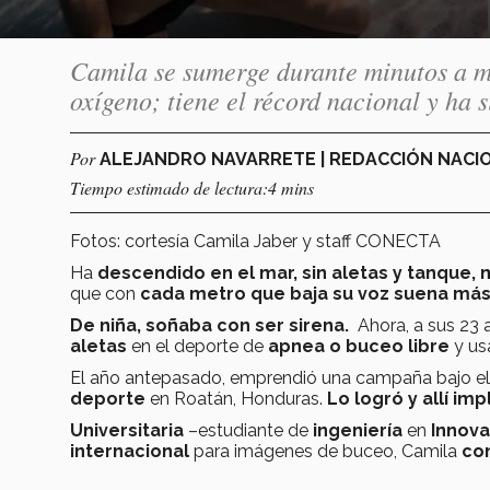
Camila se sumerge durante minutos a m
oxígeno; tiene el récord nacional y ha 
Por
ALEJANDRO NAVARRETE | REDACCIÓN NAC
Tiempo estimado de lectura:4 mins
Fotos: cortesía Camila Jaber y staff CONECTA
Ha
descendido en el mar, sin aletas y tanque, 
que con
cada metro que baja su voz suena más
De niña, soñaba con ser sirena.
Ahora, a sus 23 
aletas
en el deporte de
apnea o buceo libre
y us
El año antepasado, emprendió una campaña bajo e
deporte
en Roatán, Honduras.
Lo logró y allí im
Universitaria
–estudiante de
ingeniería
en
Innova
internacional
para imágenes de buceo, Camila
co