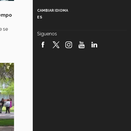
Más que un festival cultural: así es
la magia de VIBRART 2026 (video)
CAMBIAR IDIOMA
iempo
ES
Javier Guzmán: investigación con
impacto social (video)
e se
Síguenos
¡México, en el top del mundial de
robótica FIRST 2026! (video)
Vida Tec: Pasión, disciplina y
básquetbol, con Gael Adame
(video)
¿Cómo es el Modelo Educativo
Tec? (video)
Vida Tec: Feminismo e Inteligencia
Artificial, Paola Ricaurte (video)