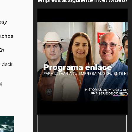
empresa al siguiente nivel (video)
muy
uchos
En
 decir,
é