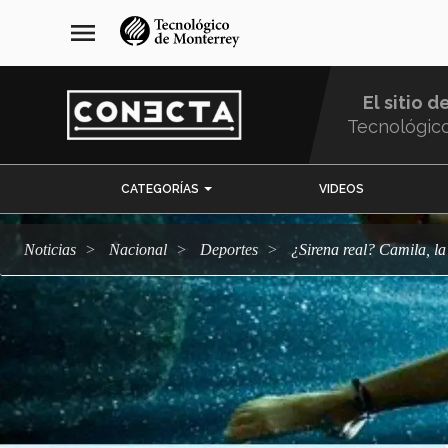
Pasar
navegación
menu
al
principal
contenido
principal
El sitio d
Tecnológic
Menu
CATEGORÍAS
VIDEOS
Comunidad
Noticias
Nacional
deportes
¿Sirena real? Camila, 