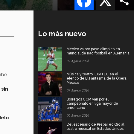
Lo más nuevo
México va por pase olímpico en
mundial de flag football en Alemania
07 Agosto 2026
abe
Música y teatro: EXATEC en el
elenco de El Fantasma de la Ópera
Mexico
 sin
07 Agosto 2026
Borregos CCM van por el
campeonato en liga mayor de
americano
06 Agosto 2026
elo
Del escenario de PrepaTec Qro al
teatro musical en Estados Unidos