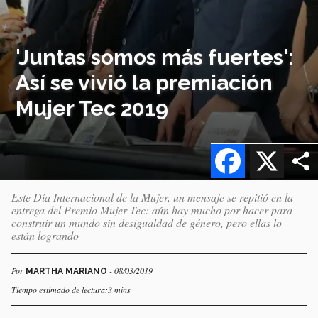
'Juntas somos más fuertes':
Así se vivió la premiación
Mujer Tec 2019
Facebook
X
Este Día Internacional de la Mujer, un mensaje se repitió en la
entrega del Premio Mujer Tec: aún hay mucho por hacer para
construir un mundo sin desigualdad de género, pero ellas lo
están logrando
Por
- 08/03/2019
MARTHA MARIANO
Tiempo estimado de lectura:3 mins