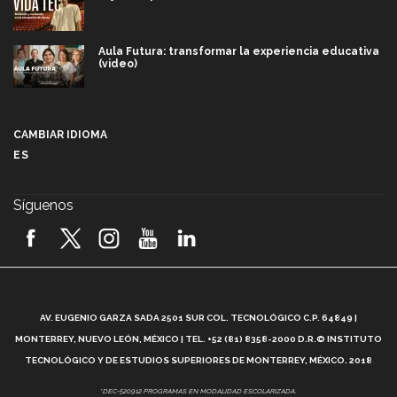
Aula Futura: transformar la experiencia educativa
(video)
Más que un festival cultural: así es la magia de
VIBRART 2026 (video)
CAMBIAR IDIOMA
ES
Javier Guzmán: investigación con impacto social
(video)
Síguenos
¡México, en el top del mundial de robótica FIRST
2026! (video)
Vida Tec: Pasión, disciplina y básquetbol, con Gael
Adame (video)
A
AV. EUGENIO GARZA SADA 2501 SUR COL. TECNOLÓGICO C.P. 64849 |
L
¿Cómo es el Modelo Educativo Tec? (video)
MONTERREY, NUEVO LEÓN, MÉXICO | TEL. +52 (81) 8358-2000 D.R.© INSTITUTO
TECNOLÓGICO Y DE ESTUDIOS SUPERIORES DE MONTERREY, MÉXICO. 2018
Vida Tec: Feminismo e Inteligencia Artificial, Paola
*DEC-520912 PROGRAMAS EN MODALIDAD ESCOLARIZADA.