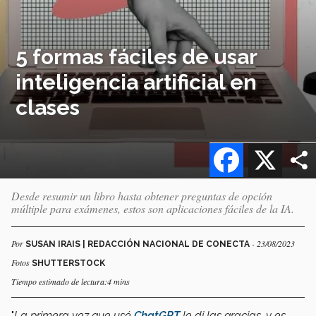
5 formas fáciles de usar
inteligencia artificial en
clases
Facebook
X
Desde resumir un libro hasta obtener preguntas de opción
múltiple para exámenes, estos son aplicaciones fáciles de la IA.
Por
- 23/08/2023
SUSAN IRAIS | REDACCIÓN NACIONAL DE CONECTA
Fotos
SHUTTERSTOCK
Tiempo estimado de lectura:4 mins
"
La primera vez que usé
ChatGPT
le di las gracias, y es