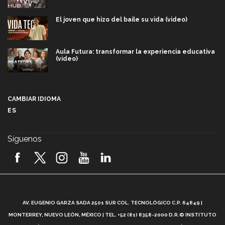
El joven que hizo del baile su vida (video)
Aula Futura: transformar la experiencia educativa
(video)
Más que un festival cultural: así es la magia de
VIBRART 2026 (video)
CAMBIAR IDIOMA
ES
Javier Guzmán: investigación con impacto social
(video)
Síguenos
¡México, en el top del mundial de robótica FIRST
2026! (video)
Vida Tec: Pasión, disciplina y básquetbol, con Gael
Adame (video)
A
AV. EUGENIO GARZA SADA 2501 SUR COL. TECNOLÓGICO C.P. 64849 |
L
¿Cómo es el Modelo Educativo Tec? (video)
MONTERREY, NUEVO LEÓN, MÉXICO | TEL. +52 (81) 8358-2000 D.R.© INSTITUTO