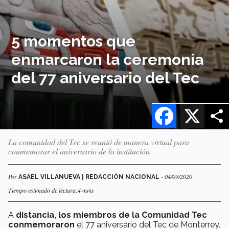
5 momentos que
enmarcaron la ceremonia
del 77 aniversario del Tec
Facebook
X
La comunidad del Tec se reunió de manera virtual para
conmemorar el aniversario de la institución
Por
- 04/09/2020
ASAEL VILLANUEVA | REDACCIÓN NACIONAL
Tiempo estimado de lectura:4 mins
A
distancia, los miembros de la Comunidad Tec
conmemoraron
el 77 aniversario del Tec de Monterrey.