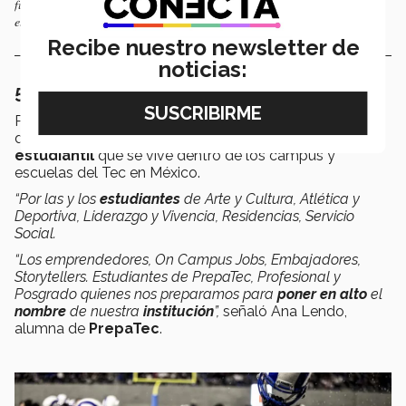
fue el que los alumnos pueden potenciar su talento en actividades
estudiantiles.
Recibe nuestro newsletter de
noticias:
5. ALUMNOS: FUENTE DE INSPIRACIÓN
Por último, las
siete campanadas cortas
fueron
dedicadas a los
alumnos
y a la
experiencia
estudiantil
que se vive dentro de los campus y
escuelas del Tec en México.
“Por las y los
estudiantes
de Arte y Cultura, Atlética y
Deportiva, Liderazgo y Vivencia, Residencias, Servicio
Social.
“Los emprendedores, On Campus Jobs, Embajadores,
Storytellers. Estudiantes de PrepaTec, Profesional y
Posgrado quienes nos preparamos para
poner en alto
el
nombre
de nuestra
institución
”,
señaló Ana Lendo,
alumna de
PrepaTec
.