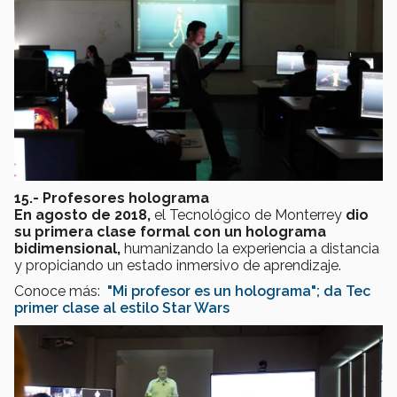
15.- Profesores holograma
En agosto de 2018,
el Tecnológico de Monterrey
dio
su primera clase formal con un holograma
bidimensional,
humanizando la experiencia a distancia
y propiciando un estado inmersivo de aprendizaje.
Conoce más:
"Mi profesor es un holograma"; da Tec
primer clase al estilo Star Wars