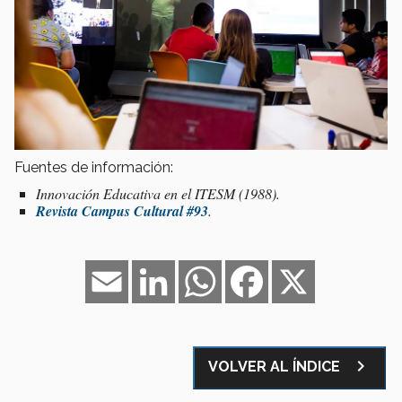
Fuentes de información:
Innovación Educativa en el ITESM (1988).
Revista Campus Cultural #93
.
Email
LinkedIn
WhatsApp
Facebook
X
navigate_next
VOLVER AL ÍNDICE