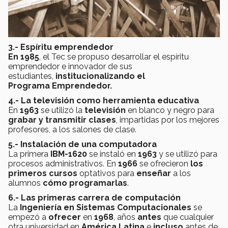
3.- Espíritu emprendedor
En 1985
, el Tec se propuso desarrollar el espíritu
emprendedor e innovador de sus
estudiantes,
institucionalizando el
Programa
Emprendedor.
4.- La televisión como herramienta educativa
En
1963
se utilizó la
televisión
en blanco y negro para
grabar y transmitir clases
, impartidas por los mejores
profesores, a los salones de clase.
5.- Instalación de una computadora
La primera
IBM-1620
se instaló en
1963
y se utilizó para
procesos administrativos. En
1966
se ofrecieron
los
primeros cursos
optativos para
enseñar
a los
alumnos
cómo programarlas
.
6.- Las primeras carrera de computación
La
Ingeniería en Sistemas Computacionales
se
empezó a
ofrecer
en
1968
, años
antes
que cualquier
otra universidad en
América Latina
e
incluso
antes de