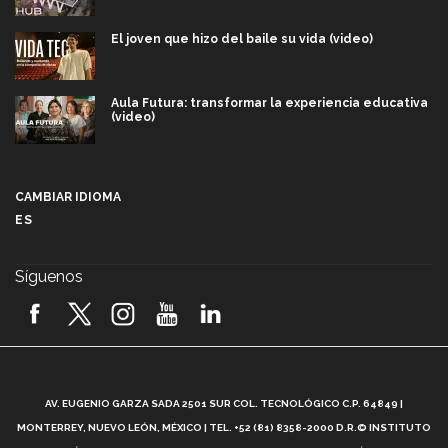
El joven que hizo del baile su vida (video)
Aula Futura: transformar la experiencia educativa
(video)
Más que un festival cultural: así es la magia de
VIBRART 2026 (video)
CAMBIAR IDIOMA
ES
Javier Guzmán: investigación con impacto social
(video)
Síguenos
¡México, en el top del mundial de robótica FIRST
2026! (video)
Vida Tec: Pasión, disciplina y básquetbol, con Gael
Adame (video)
A
AV. EUGENIO GARZA SADA 2501 SUR COL. TECNOLÓGICO C.P. 64849 |
L
¿Cómo es el Modelo Educativo Tec? (video)
MONTERREY, NUEVO LEÓN, MÉXICO | TEL. +52 (81) 8358-2000 D.R.© INSTITUTO