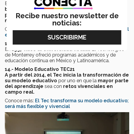
En la década de los 90, el
Tec instauró la primera
biblioteca digital en una universidad del
Recibe nuestro newsletter de
país.
Actualmente el acervo cuenta con
casi 2
millones de volúmenes
de recursos de información.
noticias:
Conoce más:
8 razones para usar la Biblioteca Digital
en vez de Google
13.- La Universidad Virtual
En
1997 nace la Universidad Virtual
. El Tecnológico
de Monterrey ofreció programas académicos y de
educación continua en México y Latinoamérica.
14.- Modelo Educativo TEC21
A partir del 2014, el Tec inicia la transformación de
su modelo educativo
por uno en que la
mayor parte
del aprendizaje
sea con
retos vivenciales en
campo real.
Conoce más:
El Tec transforma su modelo educativo;
será más flexible y vivencial