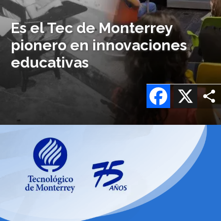
Es el Tec de Monterrey
pionero en innovaciones
educativas
Facebook
X
Imagen
o
logo