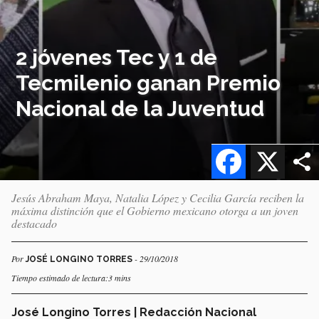
2 jóvenes Tec y 1 de
Tecmilenio ganan Premio
Nacional de la Juventud
Facebook
X
Jesús Abraham Maya, Natalia López y Cecilia García reciben la
máxima distinción que el Gobierno mexicano otorga a un joven
destacado
Por
- 29/10/2018
JOSÉ LONGINO TORRES
Tiempo estimado de lectura:3 mins
José Longino Torres | Redacción Nacional