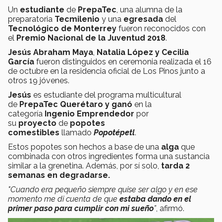
Un
estudiante
de
PrepaTec
, una alumna de la
preparatoria
Tecmilenio
y una
egresada
del
Tecnológico de Monterrey
fueron reconocidos con
el
Premio Nacional de la Juventud
2018
.
Jesús Abraham Maya
,
Natalia López y Cecilia
García
fueron distinguidos en ceremonia realizada el 16
de octubre en la residencia oficial de Los Pinos junto a
otros 19 jóvenes.
Jesús
es estudiante del programa multicultural
de
PrepaTec Querétaro y ganó
en la
categoría
Ingenio Emprendedor
por
su
proyecto
de
popotes
comestibles
llamado
Popotépetl
.
Estos popotes son hechos a base de una
alga
que
combinada con otros ingredientes forma una sustancia
similar a la grenetina. Además, por sí solo,
tarda 2
semanas en degradarse.
"Cuando era pequeño siempre quise ser algo y en ese
momento me di cuenta de que
estaba dando en el
primer paso para cumplir con mi sueño
”
, afirmó.