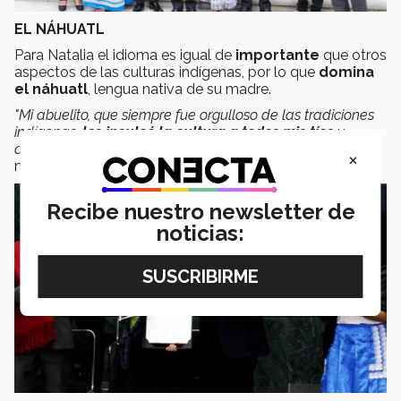
EL NÁHUATL
Para Natalia el idioma es igual de
importante
que otros
aspectos de las culturas indígenas, por lo que
domina
el náhuatl
, lengua nativa de su madre.
"Mi abuelito, que siempre fue orgulloso de las tradiciones
indígenas,
les inculcó la cultura a todos mis tíos
y
afortunadamente
mi mamá me la transmitió a mí
"
,
×
mencionó.
Recibe nuestro newsletter de
noticias: