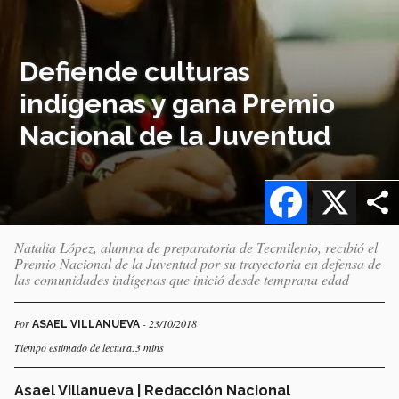
Defiende culturas
indígenas y gana Premio
Nacional de la Juventud
Facebook
X
Natalia López, alumna de preparatoria de Tecmilenio, recibió el
Premio Nacional de la Juventud por su trayectoria en defensa de
las comunidades indígenas que inició desde temprana edad
Por
- 23/10/2018
ASAEL VILLANUEVA
Tiempo estimado de lectura:3 mins
Asael Villanueva | Redacción Nacional