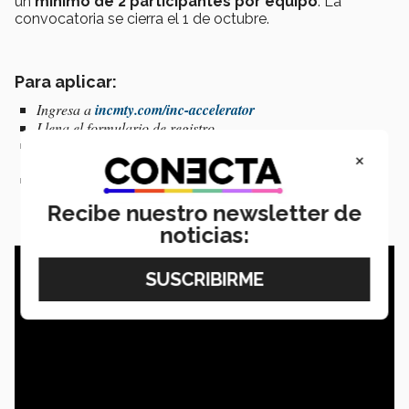
un
mínimo de 2 participantes por equipo
. La
convocatoria se cierra el 1 de octubre.
Para aplicar:
Ingresa a
incmty.com/inc-accelerator
Llena el formulario de registro
Haz el pago de tu boleto (al menos 1 de los integrantes para
×
poder participar)
Mantente al pendiente de tu correo donde recibirás los
resultados del proceso de selección
Recibe nuestro newsletter de
noticias: