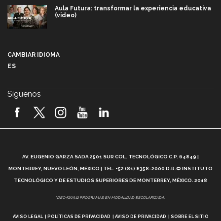
Aula Futura: transformar la experiencia educativa
(video)
Más que un festival cultural: así es la magia de
VIBRART 2026 (video)
CAMBIAR IDIOMA
ES
Javier Guzmán: investigación con impacto social
(video)
Síguenos
¡México, en el top del mundial de robótica FIRST
2026! (video)
Vida Tec: Pasión, disciplina y básquetbol, con Gael
Adame (video)
A
AV. EUGENIO GARZA SADA 2501 SUR COL. TECNOLÓGICO C.P. 64849 |
L
¿Cómo es el Modelo Educativo Tec? (video)
MONTERREY, NUEVO LEÓN, MÉXICO | TEL. +52 (81) 8358-2000 D.R.© INSTITUTO
TECNOLÓGICO Y DE ESTUDIOS SUPERIORES DE MONTERREY, MÉXICO. 2018
Vida Tec: Feminismo e Inteligencia Artificial, Paola
*DEC-520912 PROGRAMAS EN MODALIDAD ESCOLARIZADA.
Ricaurte (video)
AVISO LEGAL
POLÍTICAS DE PRIVACIDAD
AVISO DE PRIVACIDAD
SOBRE EL SITIO