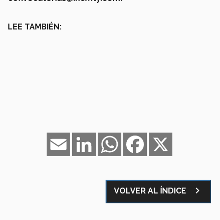
LEE TAMBIÉN:
Email
LinkedIn
WhatsApp
Facebook
X
navigate_next
VOLVER AL ÍNDICE